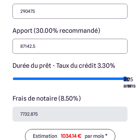
Apport (30.00% recommandé)
Durée du prêt - Taux du crédit 3.30%
10
15
20
7
25
ans
ans
ans
ans
ans
Frais de notaire (8.50%)
Estimation
1034.14 €
par mois *