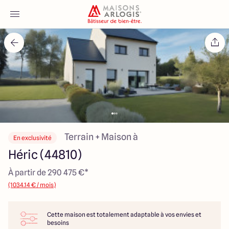
Accueil
Nos maisons
Nos annonces
Votre projet
Terrain + Maison à
En exclusivité
Héric (44810)
Qui sommes-nous
À partir de 290 475 €*
(1034.14 € / mois)
Cette maison est totalement adaptable à vos envies et
Maisons ARLOGIS Nantes
besoins