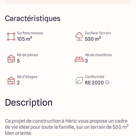
23 Rue du Bel air
44470 Carquefou
Caractéristiques
Surface maison
Surface Terrain
4.7
4.7
105 m²
530 m²
Nb de pièces
Nb de chambres
5
3
Nb d’étages
Conformité
2
RE 2020
Description
Ce projet de construction à Héric vous propose un cadre
de vie idéal pour toute la famille, sur un terrain de 530 m²
bien orienté.