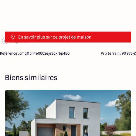
En savoir plus sur ce projet de maison
Référence : cmqf1bn4e0002eje3qxrbp480
Prix terrain : 90 975 €
Biens similaires