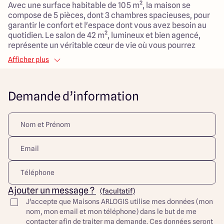
Avec une surface habitable de 105 m², la maison se
compose de 5 pièces, dont 3 chambres spacieuses, pour
garantir le confort et l'espace dont vous avez besoin au
quotidien. Le salon de 42 m², lumineux et bien agencé,
représente un véritable cœur de vie où vous pourrez
partager des moments inoubliables.
Afficher plus
Située en hameau, ce projet est à seulement 1 km des
infrastructures sportives et des écoles, offrant ainsi un
Demande d’information
environnement adapté aux enfants et facilitant la vie de
famille.
Ce projet combine un style de construction traditionnel
avec des prestations modernes, le tout dans une
localisation privilégiée à la fois tranquille et accessible.
Ne manquez pas cette occasion de créer la maison de vos
rêves dans un cadre agréable et convivial.
Découvrez toutes nos offres et réalisations ARLOGIS sur
Ajouter un message ?
(facultatif)
notre site Internet. Visuel d'illustration. Le modèle est
J'accepte que Maisons ARLOGIS utilise mes données (mon
totalement adaptable à vos envies et besoins et
nom, mon email et mon téléphone) dans le but de me
personnalisable grâce à de nombreuses options de
contacter afin de traiter ma demande. Ces données seront