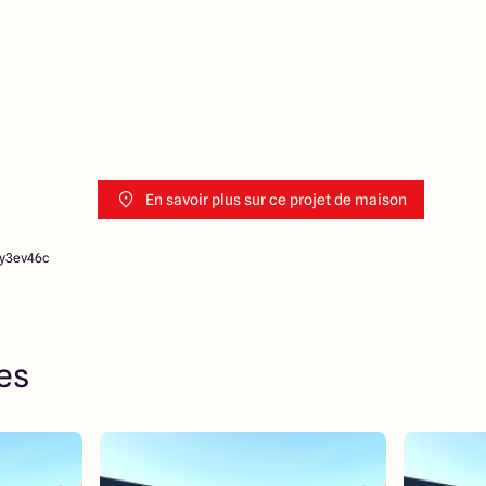
En savoir plus sur ce projet de maison
3y3ev46c
res