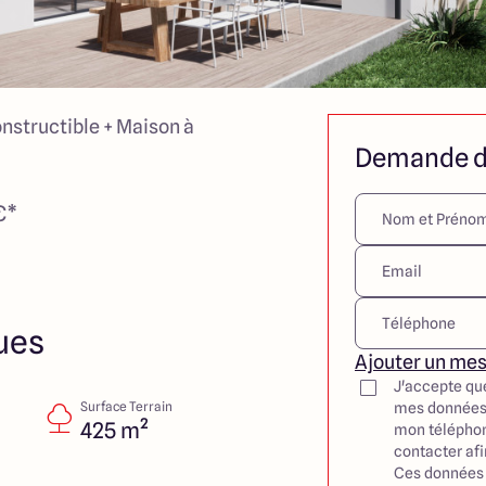
onstructible + Maison à
Demande d
€*
ues
Ajouter un me
J'accepte qu
Surface Terrain
mes données
425 m²
mon téléphon
contacter af
Ces données 