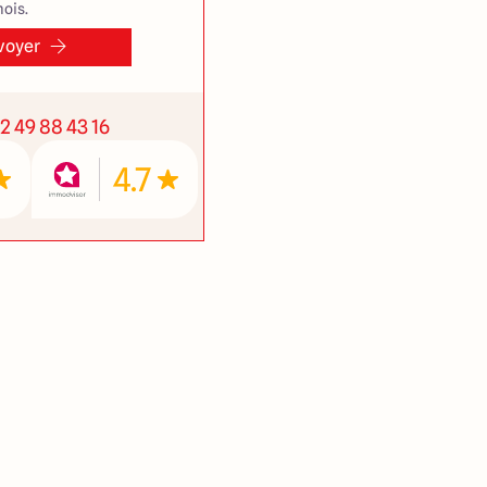
ois.
voyer
2 49 88 43 16
4.7