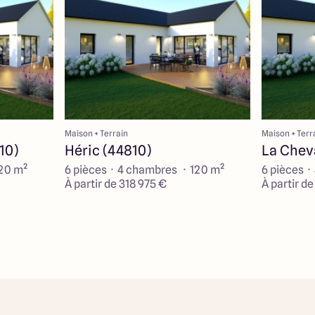
Maison + Terrain
Maison + Terr
10)
Héric (44810)
La Cheva
120 m²
6 pièces · 4 chambres · 120 m²
6 pièces ·
À partir de 318 975 €
À partir d