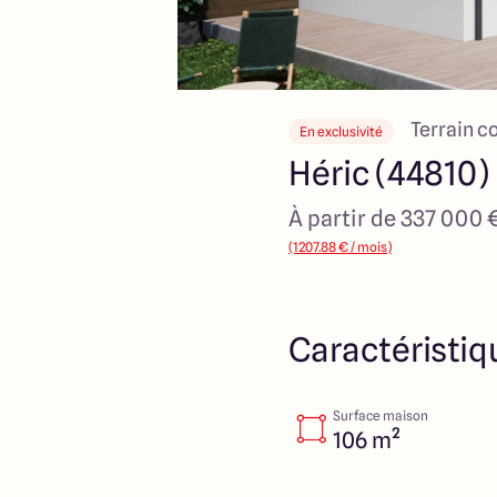
Terrain c
En exclusivité
Héric (44810)
À partir de 337 000 
(1207.88 € / mois)
Caractéristiq
Surface maison
106 m²