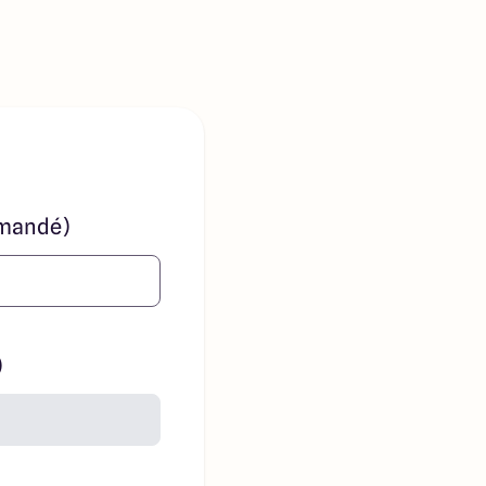
mandé)
)