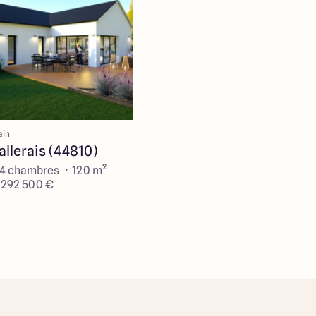
ain
llerais (44810)
 4 chambres · 120 m²
e 292 500 €