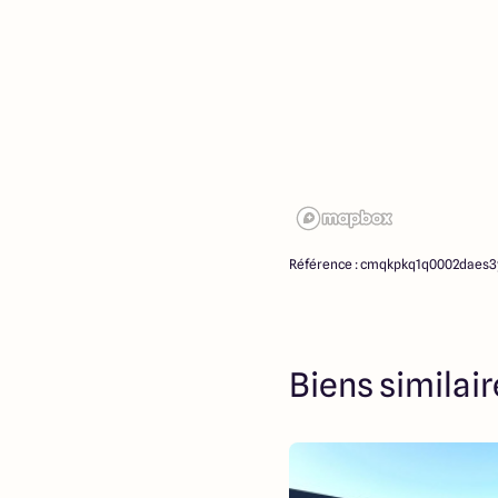
Référence : cmqkpkq1q0002daes
Biens similai