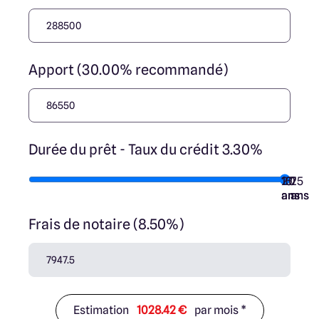
Apport (30.00% recommandé)
Durée du prêt - Taux du crédit 3.30%
10
15
20
7
25
ans
ans
ans
ans
ans
Frais de notaire (8.50%)
Estimation
1028.42 €
par mois *