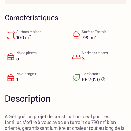
23 Rue du Bel air
44470 Carquefou
Caractéristiques
Surface maison
Surface Terrain
4.7
4.7
100 m²
790 m²
Nb de pièces
Nb de chambres
5
3
Nb d’étages
Conformité
1
RE 2020
Description
À Gétigné, un projet de construction idéal pour les
familles s’offre à vous avec un terrain de 790 m² bien
orienté, garantissant lumière et chaleur tout au long de la