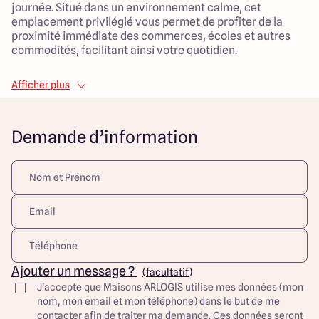
journée. Situé dans un environnement calme, cet
emplacement privilégié vous permet de profiter de la
proximité immédiate des commerces, écoles et autres
commodités, facilitant ainsi votre quotidien.
La maison, d'une surface habitable de 100 m², se
Afficher plus
compose de 5 pièces dont 3 chambres spacieuses,
parfaitement agencées pour le confort de toute la famille.
Le salon de 35 m² offre un espace de vie généreux, idéal
Demande d’information
pour des moments conviviaux.
Ce projet est conçu pour accueillir toute votre famille
dans un cadre plaisant et accueillant, avec des espaces
extérieurs propices aux activités en plein air. Ne manquez
pas cette opportunité de bâtir votre maison dans un cadre
agréable et pratique à Gétigné.
Découvrez toutes nos offres et réalisations ARLOGIS sur
notre site Internet. Visuel d'illustration. Le modèle est
Ajouter un message ?
(facultatif)
totalement adaptable à vos envies et besoins et
J'accepte que Maisons ARLOGIS utilise mes données (mon
personnalisable grâce à de nombreuses options de
nom, mon email et mon téléphone) dans le but de me
finition. Nous consulter pour plus d’informations. Le prix
contacter afin de traiter ma demande. Ces données seront