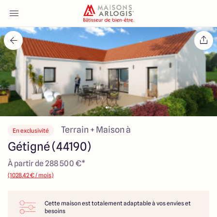
Accueil
Nos maisons
Nos annonces
Votre projet
Terrain + Maison à
En exclusivité
Gétigné (44190)
Qui sommes-nous
À partir de 288 500 €*
(1028.42 € / mois)
Cette maison est totalement adaptable à vos envies et
Maisons ARLOGIS Nantes
besoins