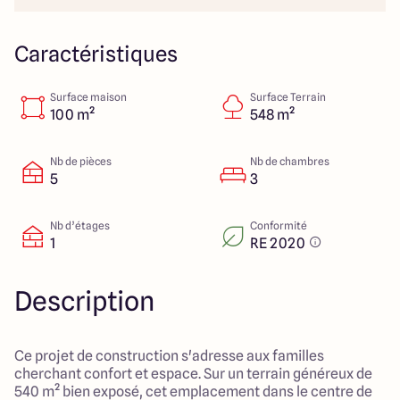
23 Rue du Bel air
44470 Carquefou
Caractéristiques
Surface maison
Surface Terrain
4.7
4.7
100 m²
548 m²
Nb de pièces
Nb de chambres
5
3
Nb d’étages
Conformité
1
RE 2020
Description
Ce projet de construction s'adresse aux familles
cherchant confort et espace. Sur un terrain généreux de
540 m² bien exposé, cet emplacement dans le centre de