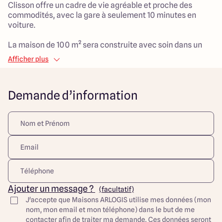
Clisson offre un cadre de vie agréable et proche des
commodités, avec la gare à seulement 10 minutes en
voiture.
La maison de 100 m² sera construite avec soin dans un
style traditionnel, comportant 5 pièces dont 3 chambres
Afficher plus
spacieuses qui accueilleront toute la famille. La vaste
pièce de vie de 35 m² promet des moments de
convivialité, idéale pour créer des souvenirs ensemble.
Demande d’information
Ce projet représente une belle opportunité pour allier un
cadre de vie paisible et dynamique, parfait pour les
enfants avec de nombreux espaces extérieurs à
personnaliser selon vos envies. Votre future maison sera
non seulement un lieu de vie mais aussi un véritable
cocon familial. Ne laissez pas passer cette occasion
unique d'acquérir un espace qui réunira tout le confort
désiré.
Ajouter un message ?
(facultatif)
Découvrez toutes nos offres et réalisations ARLOGIS sur
J'accepte que Maisons ARLOGIS utilise mes données (mon
notre site Internet. Visuel d'illustration. Le modèle est
nom, mon email et mon téléphone) dans le but de me
totalement adaptable à vos envies et besoins et
contacter afin de traiter ma demande. Ces données seront