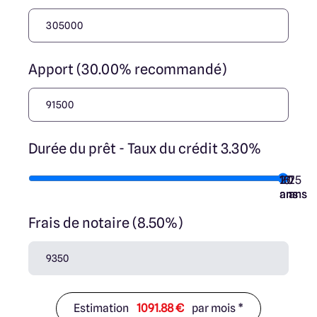
Apport (30.00% recommandé)
Durée du prêt - Taux du crédit 3.30%
10
15
20
7
25
ans
ans
ans
ans
ans
Frais de notaire (8.50%)
Estimation
1091.88 €
par mois *