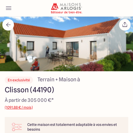
Accueil
Nos maisons
Nos annonces
Votre projet
Terrain + Maison à
En exclusivité
Clisson (44190)
Qui sommes-nous
À partir de 305 000 €*
(1091.88 € / mois)
Cette maison est totalement adaptable à vos envies et
Maisons ARLOGIS Nantes
besoins