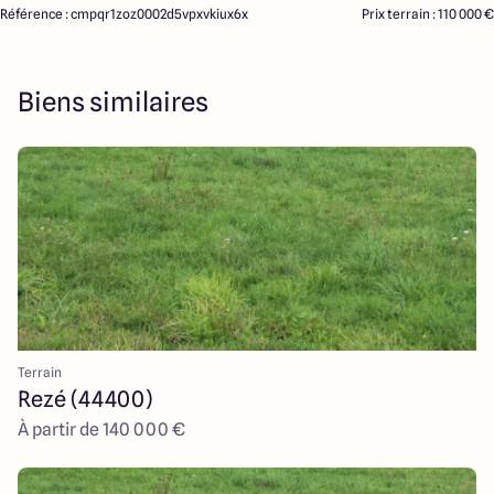
Référence : cmpqr1zoz0002d5vpxvkiux6x
Prix terrain : 110 000 €
Biens similaires
Terrain
Rezé (44400)
À partir de 140 000 €