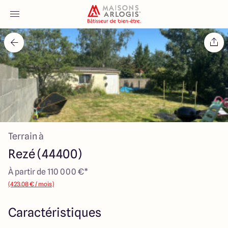
Accueil
Nos maisons
Nos annonces
Terrain à
Votre projet
Rezé (44400)
Qui sommes-nous
À partir de 110 000 €*
(423.08 € / mois)
Caractéristiques
Maisons ARLOGIS Nantes