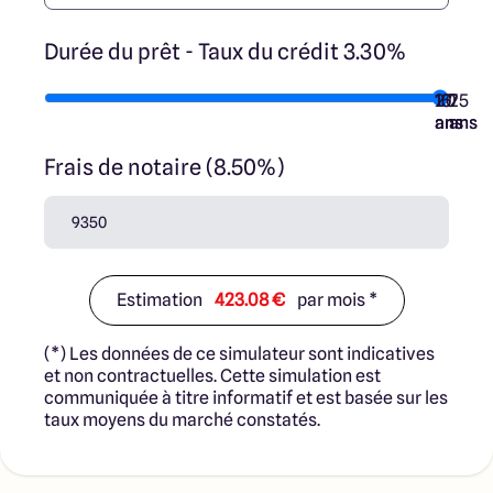
Durée du prêt - Taux du crédit 3.30%
10
15
20
7
25
ans
ans
ans
ans
ans
Frais de notaire (8.50%)
Estimation
423.08 €
par mois *
(*) Les données de ce simulateur sont indicatives
et non contractuelles. Cette simulation est
communiquée à titre informatif et est basée sur les
taux moyens du marché constatés.