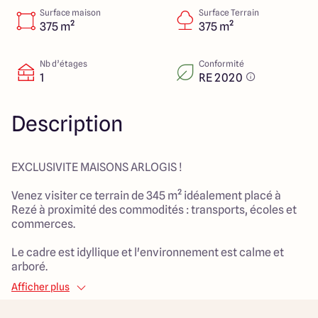
23 Rue du Bel air
Surface maison
Surface Terrain
44470 Carquefou
375 m²
375 m²
Nb d’étages
Conformité
1
RE 2020
4.7
4.7
Description
EXCLUSIVITE MAISONS ARLOGIS !
Venez visiter ce terrain de 345 m² idéalement placé à
Rezé à proximité des commodités : transports, écoles et
commerces.
Le cadre est idyllique et l'environnement est calme et
arboré.
N'attendez plus et contactez nous pour votre projet de
Afficher plus
construction.