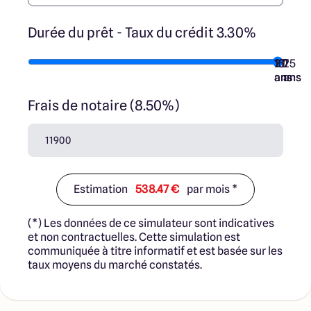
Durée du prêt - Taux du crédit 3.30%
10
15
20
7
25
ans
ans
ans
ans
ans
Frais de notaire (8.50%)
Estimation
538.47 €
par mois *
(*) Les données de ce simulateur sont indicatives
et non contractuelles. Cette simulation est
communiquée à titre informatif et est basée sur les
taux moyens du marché constatés.