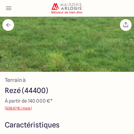
Accueil
Nos maisons
Nos annonces
Terrain à
Votre projet
Rezé (44400)
Qui sommes-nous
À partir de 140 000 €*
(538.47 € / mois)
Caractéristiques
Maisons ARLOGIS Nantes