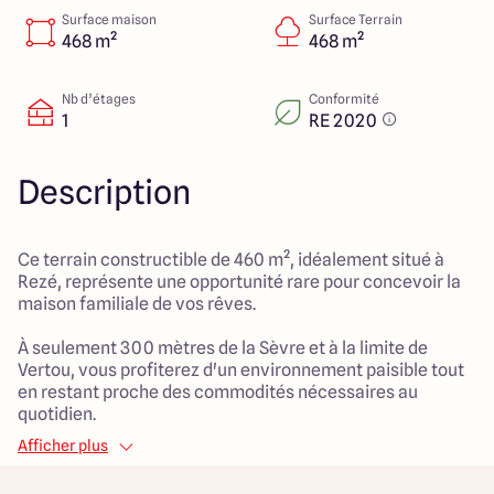
23 Rue du Bel air
Surface maison
Surface Terrain
44470 Carquefou
468 m²
468 m²
Nb d’étages
Conformité
1
RE 2020
4.7
4.7
Description
Ce terrain constructible de 460 m², idéalement situé à
Rezé, représente une opportunité rare pour concevoir la
maison familiale de vos rêves.
À seulement 300 mètres de la Sèvre et à la limite de
Vertou, vous profiterez d'un environnement paisible tout
en restant proche des commodités nécessaires au
quotidien.
La localisation dans un secteur urbain facilite l'accès aux
Afficher plus
écoles, aux commerces et aux transports en commun,
offrant ainsi un cadre de vie idéal pour les familles.