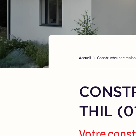
Accueil
Constructeur de maison
CONST
THIL (0
Votre const