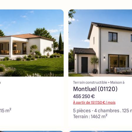
à
Terrain constructible + Maison à
Montluel (01120)
455 250 €
À partir de
1517.50
€ / mois
115 m²
5 pièces - 4 chambres . 125 
Terrain : 1462 m²