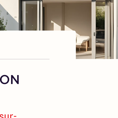
SON
 sur-