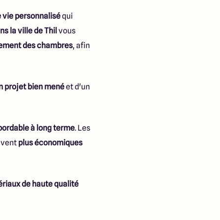
 vie personnalisé
qui
 la ville de Thil
vous
ement des chambres
, afin
n projet bien mené
et d'un
abordable à long terme
. Les
uvent
plus économiques
riaux de haute qualité