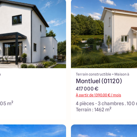
à
Terrain constructible + Maison à
Montluel (01120)
417 000 €
À partir de
1390.00
€ / mois
105 m²
4 pièces - 3 chambres . 100
Terrain : 1462 m²