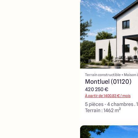
Terrain constructible + Maison 
Montluel (01120)
420 250 €
À partir de
1400.83
€ / mois
5 pièces - 4 chambres . 
Terrain : 1462 m²