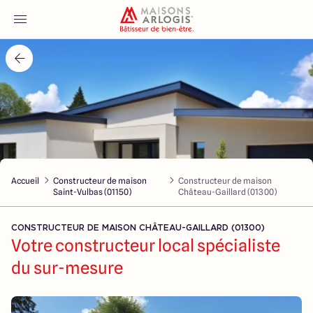
Accueil
Nos maisons
Nos annonces
Accueil
Constructeur de maison
Constructeur de maison
Votre projet
Saint-Vulbas (01150)
Château-Gaillard (01300)
Qui sommes-nous
CONSTRUCTEUR DE MAISON CHÂTEAU-GAILLARD (01300)
Votre constructeur local spécialiste
du sur-mesure
Maisons ARLOGIS Lyon Est