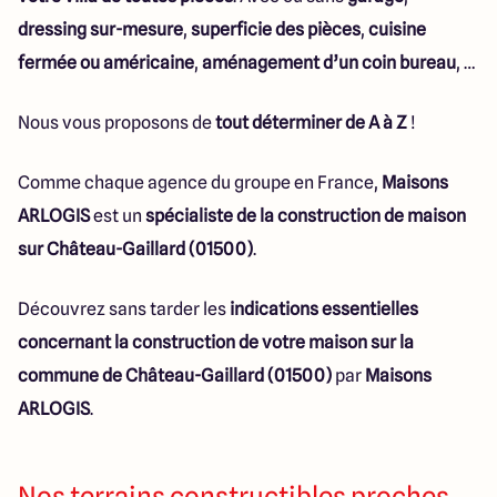
dressing sur-mesure
,
superficie des pièces
,
cuisine
fermée ou américaine
,
aménagement d’un coin bureau
, …
Nous vous proposons de
tout déterminer de A à Z
!
Comme chaque agence du groupe en France,
Maisons
ARLOGIS
est un
spécialiste de la construction de maison
sur Château-Gaillard (01500)
.
Découvrez sans tarder les
indications essentielles
concernant la construction de votre maison sur la
commune de Château-Gaillard (01500)
par
Maisons
ARLOGIS
.
Nos terrains constructibles proches