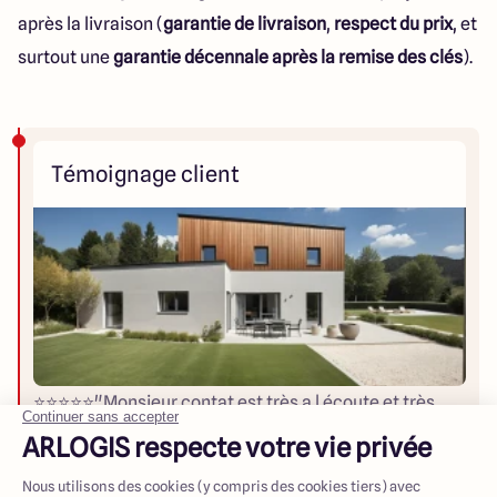
après la livraison (
garantie de livraison
,
respect du prix
, et
surtout une
garantie décennale après la remise des clés
).
Témoignage client
⭐️⭐️⭐️⭐️⭐️"Monsieur contat est très a l écoute et très
professionnel. Très présent et très réactif. Il a su
s'adapter à nos envies. Super expérience, je