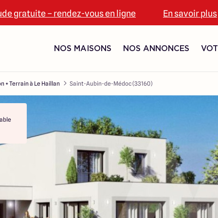
ude gratuite – rendez-vous en ligne
En savoir plus
NOS MAISONS
NOS ANNONCES
VOT
n + Terrain à Le Haillan
Saint-Aubin-de-Médoc (33160)
able