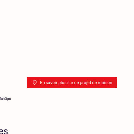
ution de l’annonce. En aucun
es collaborateurs ne sont
 ne jouent un rôle
ociation sur la transaction et
Prix indiqués par nos
En savoir plus sur ce projet de maison
kfch0pu
res