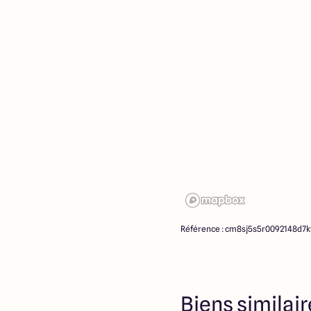
la date de la première par
cas Maisons ARLOGIS ou s
propriétaires des terrains,
d’intermédiation ou de nég
ne participent à la vente. 
partenaires fonciers.
Référence : cm8sj5s5r0092148d7
Biens similai