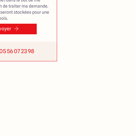
e) dans le but de me
in de traiter ma demande.
seront stockées pour une
ois.
voyer
05 56 07 23 98