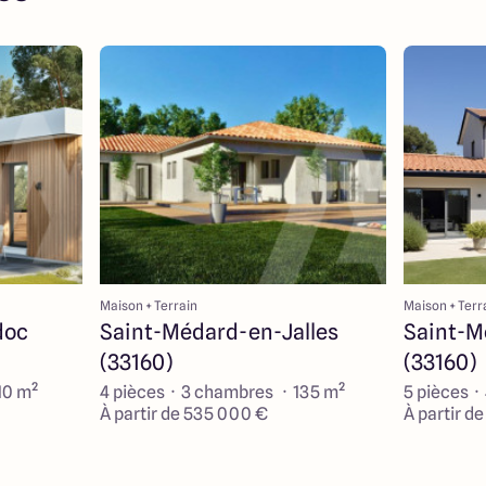
Maison + Terrain
Maison + Terr
doc
Saint-Médard-en-Jalles
Saint-M
(33160)
(33160)
10 m²
4 pièces · 3 chambres · 135 m²
5 pièces ·
À partir de 535 000 €
À partir d