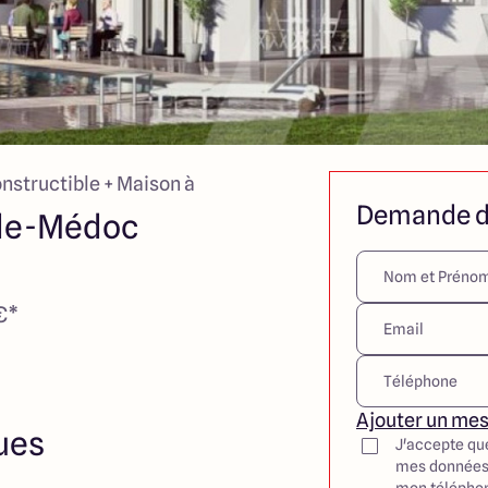
onstructible + Maison à
Demande d
-de-Médoc
€*
Ajouter un me
ues
J'accepte qu
mes données