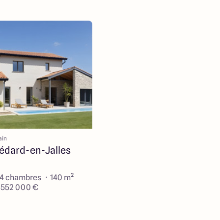
ain
édard-en-Jalles
 4 chambres · 140 m²
e 552 000 €