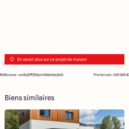
En savoir plus sur ce projet de maison
Référence : cm8sj9ff200pn148det6ejt60
Prix terrain : 420 000 €
Biens similaires