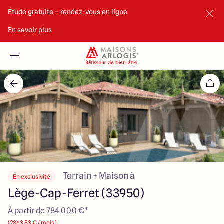
Étude gratuite – rendez-vous en ligne
En savoir plus
Accueil
Nos maisons
Nos annonces
Votre projet
Qui sommes-nous
Terrain + Maison à
En exclusivité
Lège-Cap-Ferret (33950)
À partir de 784 000 €*
Maisons ARLOGIS Bordeaux Sud
(2863.83 € / mois)