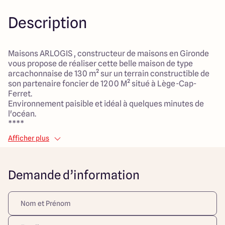
Description
Maisons ARLOGIS , constructeur de maisons en Gironde
vous propose de réaliser cette belle maison de type
arcachonnaise de 130 m² sur un terrain constructible de
son partenaire foncier de 1200 M² situé à Lège-Cap-
Ferret.
Environnement paisible et idéal à quelques minutes de
l'océan.
****
Cette charmante maison de plain-pied conçue sur-
Afficher plus
mesure offre une superficie de 130 m² et dispose de 3
chambres (dont une suite parentale), 1 bureau, 1 salle de
bain avec douche et baignoire, 2 WC, 1 grand salon séjour
Demande d’information
ouvert avec cuisine de 50 m², 1 cellier.
Nous vous proposons d'implanter cet exemple de maison
sur le terrain de 1200 m² situé sur la commune de Lège-
Cap-Ferret.
> Tous nos projets sont entièrement personnalisables
selon vos envies et vos besoins.