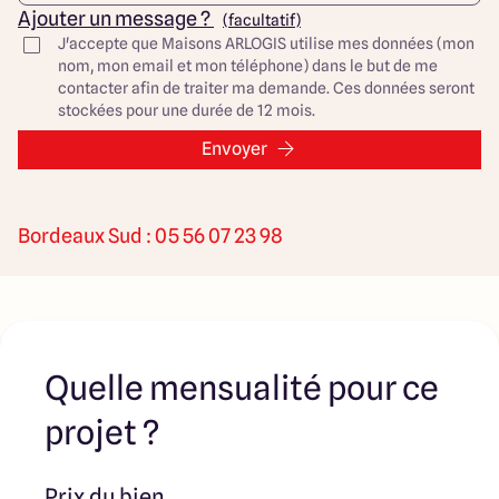
Salle de bain familiale
Ajouter un message ?
(facultatif)
Espace de circulation optimisé
J'accepte que Maisons ARLOGIS utilise mes données (mon
nom, mon email et mon téléphone) dans le but de me
👉 Possibilité d’ajouter un garage selon vos besoins.
contacter afin de traiter ma demande. Ces données seront
stockées pour une durée de 12 mois.
🌿 Le terrain – 590 m² au Taillan-Médoc
Parcelle offrant un cadre de vie agréable, permettant une
Envoyer
belle implantation de maison tout en conservant un
extérieur confortable. À proximité des commodités,
écoles et transports.
Bordeaux Sud : 05 56 07 23 98
👷 Votre accompagnement Maisons ARLOGIS :
✔ Étude gratuite et personnalisée
✔ Conception 100 % sur mesure
✔ Accompagnement administratif complet
✔ Suivi du chantier jusqu’à la remise des clés
Quelle mensualité pour ce
📞 Envie d’en savoir plus ?
Contactez-nous pour imaginer ensemble votre future
projet ?
maison au Taillan-Médoc !
Découvrez toutes nos offres et réalisations ARLOGIS sur
Prix du bien
notre site Internet. Visuel d'illustration. Le modèle est