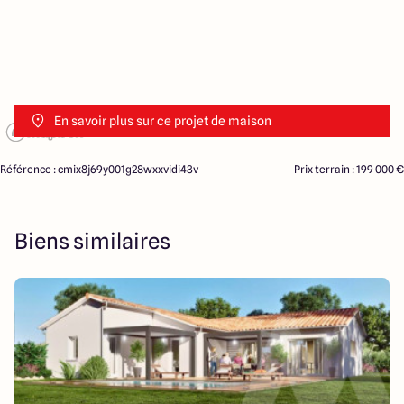
En savoir plus sur ce projet de maison
Référence : cmix8j69y001g28wxxvidi43v
Prix terrain : 199 000 €
Biens similaires