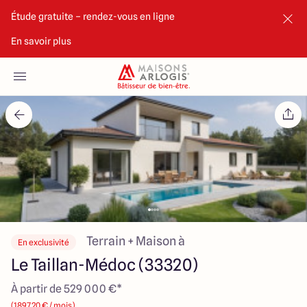
Étude gratuite – rendez-vous en ligne
En savoir plus
Accueil
Nos maisons
Nos annonces
Votre projet
Qui sommes-nous
Terrain + Maison à
En exclusivité
Le Taillan-Médoc (33320)
À partir de 529 000 €*
Maisons ARLOGIS Bordeaux Sud
(1897.20 € / mois)