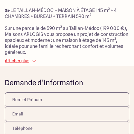
🏡 LE TAILLAN-MÉDOC – MAISON À ÉTAGE 145 m² + 4
CHAMBRES + BUREAU + TERRAIN 590 m²
Sur une parcelle de 590 m² au Taillan-Médoc (199 000 €),
Maisons ARLOGIS vous propose un projet de construction
spacieux et moderne : une maison à étage de 145 m²,
idéale pour une famille recherchant confort et volumes
généreux.
Afficher plus
✨ Exemple de maison – 145 m² (100 % personnalisable) :
RDC :
Demande d’information
Grande pièce de vie lumineuse avec cuisine ouverte
Cellier attenant
Bureau, parfait pour télétravail ou chambre d’appoint
WC indépendant
Accès direct au jardin
Étage :
4 chambres dont possibilité suite parentale