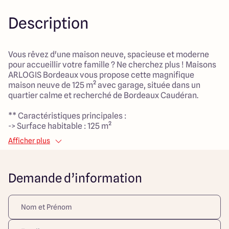
Description
Vous rêvez d'une maison neuve, spacieuse et moderne
pour accueillir votre famille ? Ne cherchez plus ! Maisons
ARLOGIS Bordeaux vous propose cette magnifique
maison neuve de 125 m² avec garage, située dans un
quartier calme et recherché de Bordeaux Caudéran.
** Caractéristiques principales :
-> Surface habitable : 125 m²
-> Garage : 20 m²
Afficher plus
-> Chambres : 4 chambres spacieuses
-> Bureau : Idéal pour le télétravail ou une salle d'étude
-> Séjour : Grand séjour lumineux avec accès direct au
Demande d’information
jardin
-> Salle de bain : 2 salles de bain avec douche à l'italienne
-> Toilettes : 2 toilettes séparées
**Atouts supplémentaires :
-> Parcelle de 450 m²