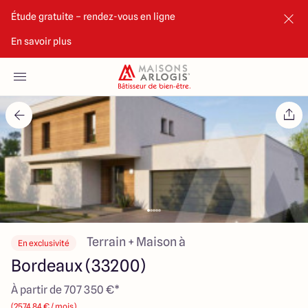
Étude gratuite – rendez-vous en ligne
En savoir plus
Accueil
Nos maisons
Nos annonces
Votre projet
Qui sommes-nous
Terrain + Maison à
En exclusivité
Bordeaux (33200)
À partir de 707 350 €*
Maisons ARLOGIS Bordeaux Sud
(2574.84 € / mois)