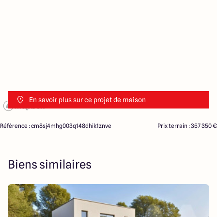
En savoir plus sur ce projet de maison
Référence : cm8sj4mhg003q148dhik1znve
Prix terrain : 357 350 €
Biens similaires