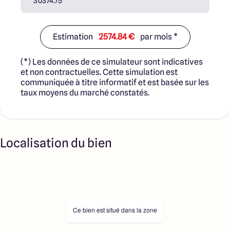
constructibles sont sélectionnées auprès de nos
partenaires fonciers selon disponibilités et autorisation
de publicité en vue de construire une maison neuve avec
un Contrat de Construction de Maison Individuelle dans le
Estimation
2574.84 €
par mois *
cadre de la loi du 19/12/1990. Ces derniers sont soit des
professionnels dûment habilités à la transaction
(*) Les données de ce simulateur sont indicatives
immobilière, soit des particuliers. Les terrains
et non contractuelles. Cette simulation est
sélectionnés sont disponibles à la date de la première
communiquée à titre informatif et est basée sur les
parution de l’annonce. En aucun cas Maisons ARLOGIS ou
taux moyens du marché constatés.
ses collaborateurs ne sont propriétaires des terrains, ne
jouent un rôle d’intermédiation ou de négociation sur la
transaction et ne participent à la vente. Prix indiqués par
nos partenaires fonciers.
Localisation du bien
Ce bien est situé dans la zone