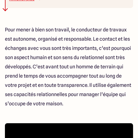
les travaux restants à réaliser avant la remise des
clés. Ceci vous permet d’aborder la remise des clés
sereinement en ayant déjà constaté la bonne
Pour mener à bien son travail, le conducteur de travaux
réalisation de votre maison. S’il n’y a pas besoin de
est autonome, organisé et responsable. Le contact et les
nouveaux travaux, la livraison peut avoir lieu avec la
échanges avec vous sont très importants, c’est pourquoi
remise des clés de votre nouvelle maison.
son aspect humain et son sens du relationnel sont très
développés. C’est avant tout un homme de terrain qui
prend le temps de vous accompagner tout au long de
votre projet et en toute transparence. Il utilise également
ses capacités relationnelles pour manager l’équipe qui
s’occupe de votre maison.