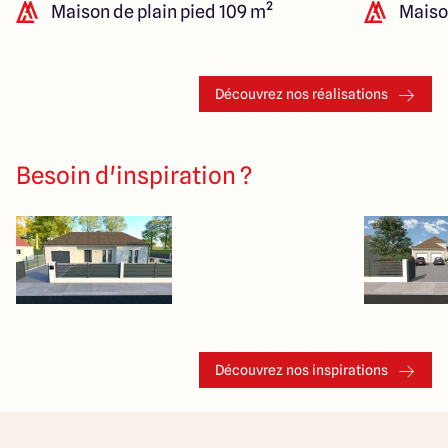
Maison de plain pied 109 m²
Maison
Découvrez nos réalisations
Besoin d'inspiration ?
Découvrez nos inspirations