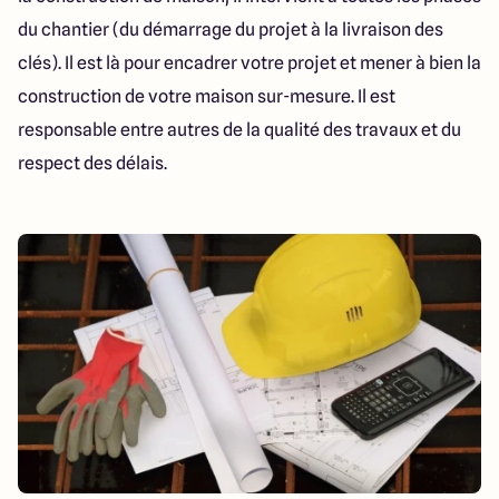
40 Route de Troyes
du chantier (du démarrage du projet à la livraison des
10120 Saint-Germain
clés). Il est là pour encadrer votre projet et mener à bien la
construction de votre maison sur-mesure. Il est
4.6
4.8
responsable entre autres de la qualité des travaux et du
respect des délais.