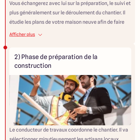
Vous échangerez avec lui sur la préparation, le suivi et
plus généralement sur le déroulement du chantier. Il
étudie les plans de votre maison neuve afin de faire
les choix techniques qui s’imposent. Maisons ARLOGIS
Afficher plus
proposant des réalisations sur-mesure, il vous
consulte afin de décider ensemble du choix de
2) Phase de préparation de la
certains matériaux et coloris. Après validation de
construction
toutes les phases, le conducteur de travaux transmet
le dossier au bureau d’études. Ce dernier réalise alors
les plans techniques et les études thermiques et
structures nécessaires pour réaliser la maison. En
amont de la construction de votre maison neuve, le
conducteur de travaux s’assure d’avoir les
documents administratifs obligatoires. Pour cela, il
Le conducteur de travaux coordonne le chantier. Il va
vérifie que vous possédez : Le titre de propriété du
sélectionner minutieusement les artisans locaux