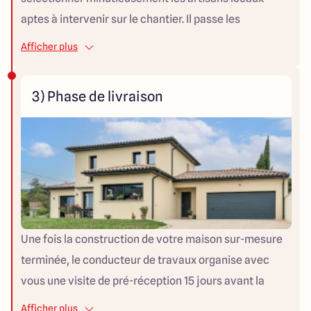
terrain / Le permis de construire / Le bornage du
aptes à intervenir sur le chantier. Il passe les
terrain / L’assurance dommages-ouvrage.
commandes de matériaux nécessaires à la
Afficher plus
construction de votre maison auprès de nos
partenaires. Il est le « chef d’orchestre » du chantier
3) Phase de livraison
de construction. Une fois tous les acteurs du projet
missionnés, le rôle du conducteur de travaux est de
mener à bien la construction de votre maison dans le
respect du planning établi avec les artisans. Afin de
vérifier l’avancement, il se rend au minimum une fois
par semaine sur le chantier. Chaque étape est validée
par le conducteur de travaux. Durant toute la
Une fois la construction de votre maison sur-mesure
construction, il encadre les artisans et contrôle leur
terminée, le conducteur de travaux organise avec
travail. Il veille aussi à organiser avec vous des visites
vous une visite de pré-réception 15 jours avant la
du chantier.
réception. Cette visite a pour but de valider avec vous
Afficher plus