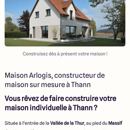
Colmar
03 89 21 68 11
Rixheim
03 89 56 14 22
Sélestat
03 88 92 88 12
Strasbourg
03 88 68 83 69
4.4
4.7
Construisez dès à présent votre maison !
Maison Arlogis, constructeur de
maison sur mesure à Thann
Vous rêvez de faire construire votre
maison individuelle à Thann ?
Située à l'entrée de la
Vallée de la Thur
, au pied du
Massif