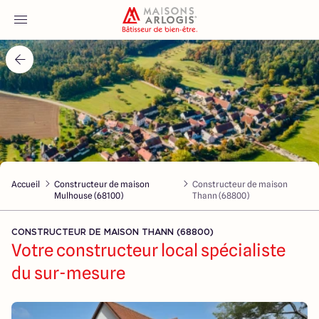
Accueil
Nos maisons
Nos annonces
Accueil
Constructeur de maison
Constructeur de maison
Votre projet
Mulhouse (68100)
Thann (68800)
Qui sommes-nous
CONSTRUCTEUR DE MAISON THANN (68800)
Votre constructeur local spécialiste
du sur-mesure
Maisons ARLOGIS Alsace