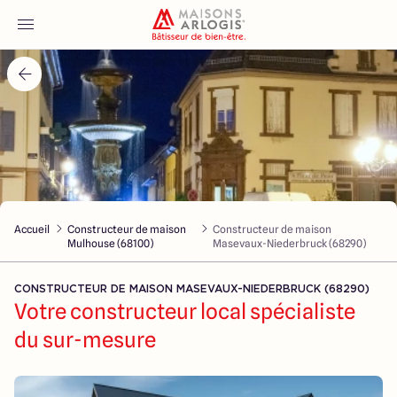
Accueil
Nos maisons
Nos annonces
Accueil
Constructeur de maison
Constructeur de maison
Votre projet
Mulhouse (68100)
Masevaux-Niederbruck (68290)
Qui sommes-nous
CONSTRUCTEUR DE MAISON MASEVAUX-NIEDERBRUCK (68290)
Votre constructeur local spécialiste
du sur-mesure
Maisons ARLOGIS Alsace