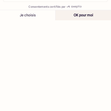
œuvre pour réaliser la
construction de votre maison sur
Contacter
Appeler
mesure à Masevaux-Niederbruck
dans les meilleures
conditions.
Nos réalisations respectent
l’ensemble des normes
environnementales et techniques en vigueur
,
garantissant
d’excellentes performances énergétiques
et
un
confort durable
au quotidien.
En choisissant Maisons Arlogis, vous bénéficiez de
toutes
les garanties légales
:
Garantie de parfait achèvement (1 an)
: couvre tous les
désordres signalés à la réception du chantier.
Garantie biennale (2 ans)
: protège les équipements et