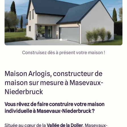
Colmar
03 89 21 68 11
Rixheim
03 89 56 14 22
Sélestat
03 88 92 88 12
Strasbourg
03 88 68 83 69
4.4
4.7
Construisez dès à présent votre maison !
Maison Arlogis, constructeur de
maison sur mesure à Masevaux-
Niederbruck
Vous rêvez de faire construire votre maison
individuelle à Masevaux-Niederbruck ?
Située au cœur de la
Vallée de la Doller
, Masevaux-