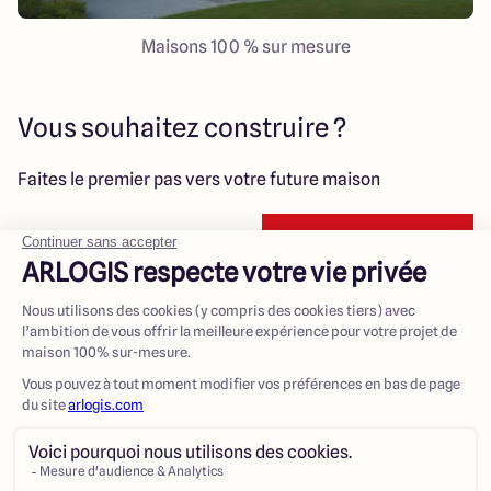
Maisons 100 % sur mesure
Vous souhaitez construire ?
Faites le premier pas vers votre future maison
Contactez-nous !
Votre projet, notre savoir-faire
Que vous rêviez d’une
maison moderne à toit plat
, d’une
maison traditionnelle alsacienne
ou d’une
maison
répondant aux exigences de la RE 2020, palier 2025
,
Maisons Arlogis Masevaux-Niederbruck
met tout en