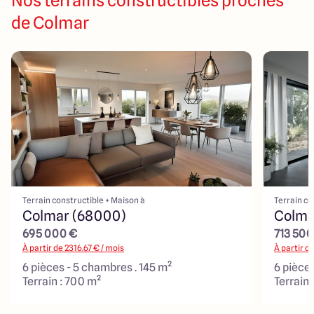
Nos terrains constructibles proches
de Colmar
Terrain constructible + Maison à
Terrain co
Colmar (68000)
Colma
695 000 €
713 500
À partir de
2316.67
€ / mois
À partir d
6 pièces - 5 chambres . 145 m²
6 pièces
Terrain : 700 m²
Terrain 