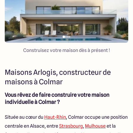
Colmar
03 89 21 68 11
Rixheim
03 89 56 14 22
Sélestat
03 88 92 88 12
Strasbourg
03 88 68 83 69
4.4
4.7
Construisez votre maison dès à présent !
Maisons Arlogis, constructeur de
maisons à Colmar
Vous rêvez de faire construire votre maison
individuelle à Colmar ?
Située au cœur du
Haut-Rhin
, Colmar occupe une position
centrale en Alsace, entre
Strasbourg
,
Mulhouse
et la