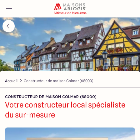
Accueil
Nos maisons
Nos annonces
Accueil
Constructeur de maison Colmar (68000)
Votre projet
CONSTRUCTEUR DE MAISON COLMAR (68000)
Qui sommes-nous
Votre constructeur local spécialiste
du sur-mesure
Maisons ARLOGIS Alsace