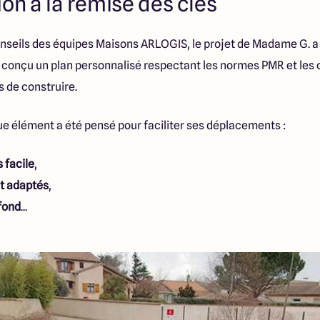
on à la remise des clés
nseils des équipes Maisons ARLOGIS, le projet de Madame G. a p
nt conçu un plan personnalisé respectant les normes PMR et les
 de construire.
ue élément a été pensé pour faciliter ses déplacements :
 facile
,
t adaptés
,
fond
...