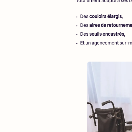
totalement adapté à ses be
Des
couloirs élargis
,
Des
aires de retourneme
Des
seuils encastrés
,
Et un agencement sur-me