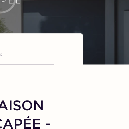
MR
AISON
APÉE -