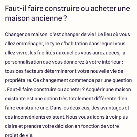
Lille - Villeneuve d'Ascq
03 66 72 64 60
Faut-il faire construire ou acheter une
Valenciennes - Marly
03 27 45 60 30
maison ancienne ?
4.4
4.8
Changer de maison, c’est changer de vie ! Le lieu où vous
allez emménager, le type d’habitation dans lequel vous
allez vivre, les facilités auxquelles vous aurez accès, la
personnalisation que vous donnerez à votre intérieur :
tous ces facteurs détermineront votre nouvelle vie de
propriétaire. Ce changement commence par une question
: Faut-il faire construire ou acheter ? Acquérir une maison
existante est une option très totalement différente d’en
faire construire une. Dans les deux cas, des avantages et
des inconvénients existent. Nous vous aidons à voir plus
claire et prendre votre décision en fonction de votre
projet de vie.