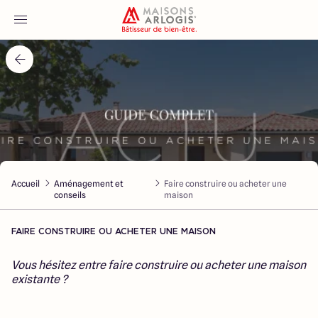
Accueil
Nos maisons
Nos annonces
Accueil
Aménagement et
Faire construire ou acheter une
Votre projet
conseils
maison
Qui sommes-nous
FAIRE CONSTRUIRE OU ACHETER UNE MAISON
Vous hésitez entre faire construire ou acheter une maison
existante ?
Maisons ARLOGIS Nord