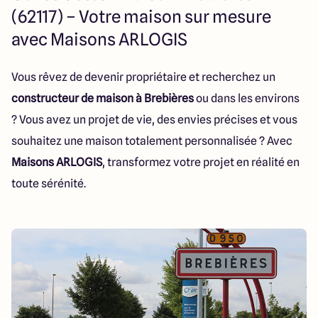
Lille - Villeneuve d'Ascq
03 66 72 64 60
(62117) – Votre maison sur mesure
Valenciennes - Marly
03 27 45 60 30
avec Maisons ARLOGIS
Vous rêvez de devenir propriétaire et recherchez un
4.4
4.8
constructeur de maison à Brebières
ou dans les environs
? Vous avez un projet de vie, des envies précises et vous
souhaitez une maison totalement personnalisée ? Avec
Maisons ARLOGIS
, transformez votre projet en réalité en
toute sérénité.