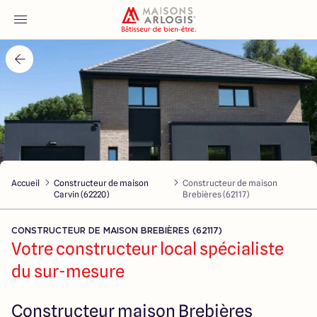
Accueil
Nos maisons
Nos annonces
Accueil
Constructeur de maison
Constructeur de maison
Votre projet
Carvin (62220)
Brebières (62117)
Qui sommes-nous
CONSTRUCTEUR DE MAISON BREBIÈRES (62117)
Votre constructeur local spécialiste
du sur-mesure
Maisons ARLOGIS Nord
Constructeur maison Brebières