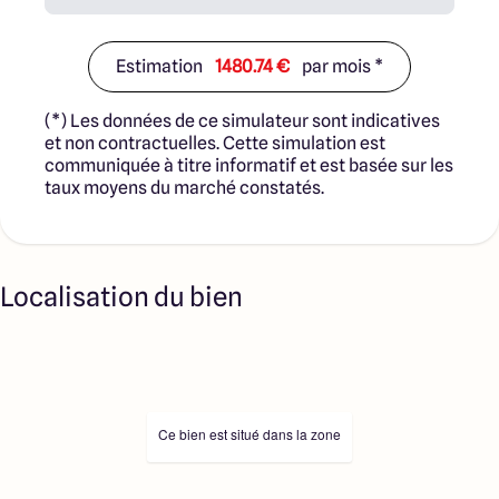
cadre de la loi du 19/12/1990. Ces derniers sont soit des
professionnels dûment habilités à la transaction
immobilière, soit des particuliers. Les terrains
Estimation
1480.74 €
par mois *
sélectionnés sont disponibles à la date de la première
parution de l’annonce. En aucun cas Maisons ARLOGIS ou
(*) Les données de ce simulateur sont indicatives
ses collaborateurs ne sont propriétaires des terrains, ne
et non contractuelles. Cette simulation est
jouent un rôle d’intermédiation ou de négociation sur la
communiquée à titre informatif et est basée sur les
transaction et ne participent à la vente. Prix indiqués par
taux moyens du marché constatés.
nos partenaires fonciers.
Localisation du bien
Ce bien est situé dans la zone