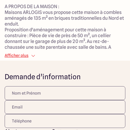
A PROPOS DE LA MAISON :
Maisons ARLOGIS vous propose cette maison à combles
aménagés de 135 m² en briques traditionnelles du Nord et
enduit.
Proposition d'aménagement pour cette maison à
construire : Pièce de vie de près de 50 m², un cellier
donnant sur le garage de plus de 20 m². Au rez-de-
chaussée une suite parentale avec salle de bains. A
l'étage 3 chambres de près de 15 m² avec salle de bains
Afficher plus
familiale.
Projet modulable avec la possibilité de l'adapter avec 3 ou
5 chambres, il est possible d'y ajouter un bureau. Le
Demande d’information
modèle est totalement adaptable à vos envies et besoins
et personnalisable grâce à de nombreuses options de
finition. Nous vous proposons une maison économique et
écologique grâce à la nouvelle norme RE2020. Donner vie
à vos projets avec la construction sur-mesure !
A PROPOS DE TEMPLEUVE :
Templeuve est une commune située dans le département
du Nord en France. Sa localisation proche de la frontière
belge permet un accès facile à la Belgique, ainsi qu'à