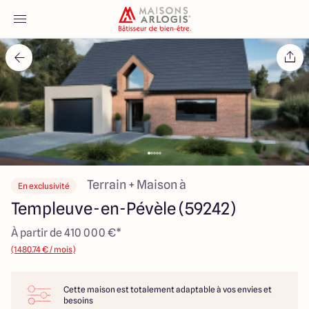
Accueil
Nos maisons
Nos annonces
Votre projet
Terrain + Maison à
En exclusivité
Templeuve-en-Pévèle (59242)
Qui sommes-nous
À partir de 410 000 €*
(1480.74 € / mois)
Cette maison est totalement adaptable à vos envies et
Maisons ARLOGIS Nord
besoins