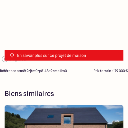
En savoir plus sur ce projet de maison
Référence : cm8t2zjtm0zp8148d9zmp1lm0
Prix terrain : 179 000 €
Biens similaires