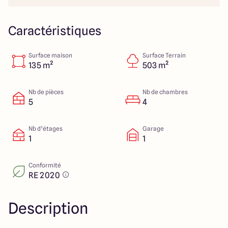
Lille - Villeneuve d'Ascq
03 66 72 64 60
Valenciennes - Marly
03 27 45 60 30
Caractéristiques
Surface maison
Surface Terrain
4.4
4.8
135 m²
503 m²
Nb de pièces
Nb de chambres
5
4
Nb d’étages
Garage
1
1
Conformité
RE 2020
Description