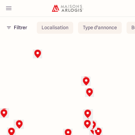
Filtrer
Localisation
Type d'annonce
B
Accueil
Nos maisons
Nos annonces
Votre projet
Qui sommes-nous
Maisons ARLOGIS Nord