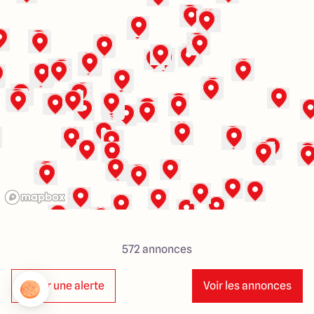
Lille - Villeneuve d'Ascq
03 66 72 64 60
Valenciennes - Marly
03 27 45 60 30
4.4
4.8
572
annonces
Créer une alerte
Voir les annonces