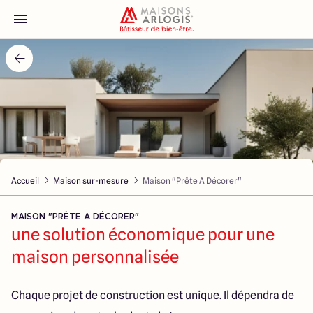
Accueil
Nos maisons
Nos annonces
Accueil
Maison sur-mesure
Maison "Prête A Décorer"
Votre projet
MAISON "PRÊTE A DÉCORER"
Qui sommes-nous
une solution économique pour une
maison personnalisée
Chaque projet de construction est unique. Il dépendra de
Maisons ARLOGIS Nantes