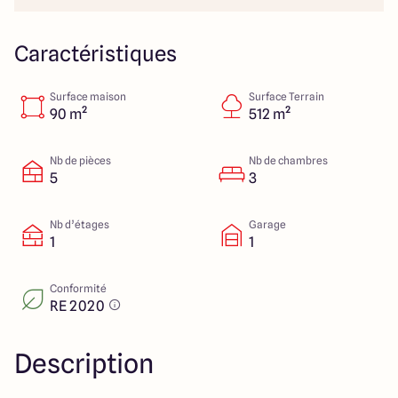
23 Rue du Bel air
44470 Carquefou
Caractéristiques
Surface maison
Surface Terrain
4.7
4.7
90 m²
512 m²
Nb de pièces
Nb de chambres
5
3
Nb d’étages
Garage
1
1
Conformité
RE 2020
Description