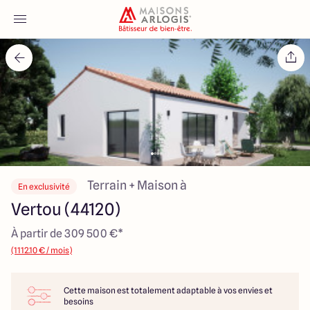
Accueil
Nos maisons
Nos annonces
Votre projet
Terrain + Maison à
En exclusivité
Vertou (44120)
Qui sommes-nous
À partir de 309 500 €*
(1112.10 € / mois)
Cette maison est totalement adaptable à vos envies et
Maisons ARLOGIS Nantes
besoins