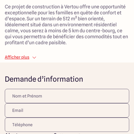
Ce projet de construction à Vertou offre une opportunité
exceptionnelle pour les familles en quête de confort et
d’espace. Sur un terrain de 512 m² bien orienté,
idéalement situé dans un environnement résidentiel
calme, vous serez à moins de 5 km du centre-bourg, ce
qui vous permettra de bénéficier des commodités tout en
profitant d’un cadre paisible.
La future maison, d'une surface habitable de 90 m², se
Afficher plus
compose de cinq pièces, incluant trois chambres
spacieuses, parfaites pour accueillir toute la famille. Le
salon, généreux avec ses 40 m², sera le lieu idéal pour se
Demande d’information
retrouver et partager des moments conviviaux. La maison
est conçue avec un garage attenant, offrant ainsi un
espace de rangement supplémentaire.
Ce projet est une combinaison parfaite entre le confort de
vie moderne et un environnement adapté aux enfants,
avec de nombreux espaces extérieurs pour profiter du
soleil et de la nature. Une belle opportunité pour créer le
foyer dont vous avez toujours rêvé.