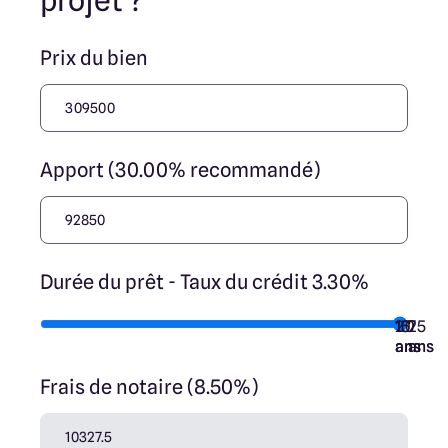
projet ?
Prix du bien
Apport (30.00% recommandé)
Durée du prêt - Taux du crédit 3.30%
10
15
20
7
25
ans
ans
ans
ans
ans
Frais de notaire (8.50%)