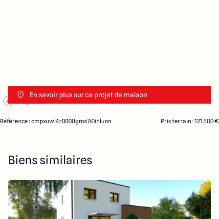
En savoir plus sur ce projet de maison
Référence : cmpxuwl4r0008gms7i0ihluon
Prix terrain : 121 500 €
Biens similaires