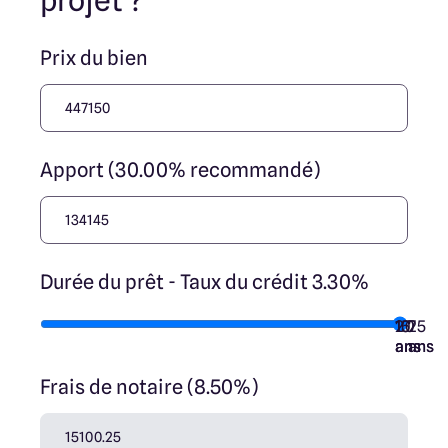
projet ?
Prix du bien
Apport (30.00% recommandé)
Durée du prêt - Taux du crédit 3.30%
10
15
20
7
25
ans
ans
ans
ans
ans
Frais de notaire (8.50%)