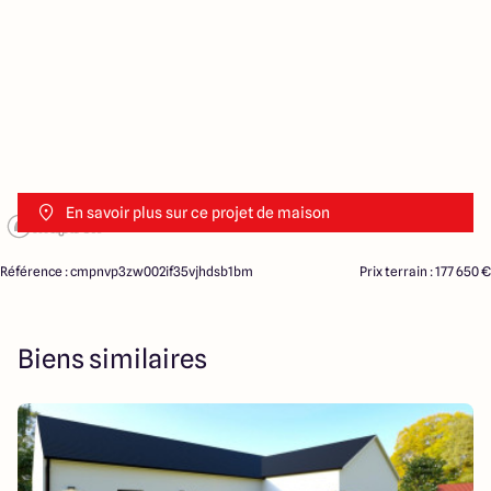
En savoir plus sur ce projet de maison
Référence : cmpnvp3zw002if35vjhdsb1bm
Prix terrain : 177 650 €
Biens similaires