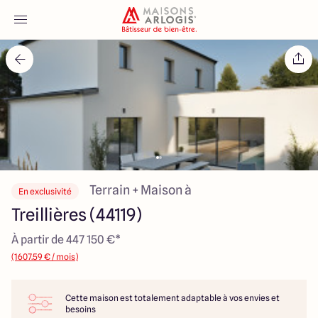
Accueil
Nos maisons
Nos annonces
Votre projet
Terrain + Maison à
En exclusivité
Treillières (44119)
Qui sommes-nous
À partir de 447 150 €*
(1607.59 € / mois)
Cette maison est totalement adaptable à vos envies et
Maisons ARLOGIS Nantes
besoins