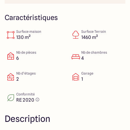
23 Rue du Bel air
44470 Carquefou
Caractéristiques
Surface maison
Surface Terrain
4.7
4.7
130 m²
1460 m²
Nb de pièces
Nb de chambres
6
4
Nb d’étages
Garage
2
1
Conformité
RE 2020
Description