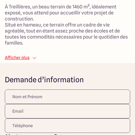
À Treillières, un beau terrain de 1460 m², idéalement
exposé, vous attend pour accueillir votre projet de
construction.
Situé en hameau, ce terrain offre un cadre de vie
agréable, tout en étant assez proche des écoles et de
toutes les commodités nécessaires pour le quotidien des
familles.
Vous aurez l'opportunité d'ériger une maison
Afficher plus
contemporaine de 130 m², parfaitement agencée pour le
confort de tous.
Avec ses 6 pièces, dont 4 chambres spacieuses, cette
Demande d’information
maison sera un véritable espace de vie pour votre famille.
Le grand salon de 55 m², lumineux et convivial, permettra
de partager de précieux moments ensemble.
Offrez à votre famille la maison de vos rêves dans ce
cadre de vie idéal à Treillières.
Découvrez toutes nos offres et réalisations ARLOGIS sur
notre site Internet. Visuel d'illustration. Le modèle est
totalement adaptable à vos envies et besoins et