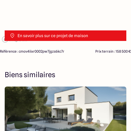
En savoir plus sur ce projet de maison
Référence : cmov4iixr0002pw7jgzs6kc7r
Prix terrain : 158 500 €
Biens similaires