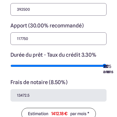
Apport (30.00% recommandé)
Durée du prêt - Taux du crédit 3.30%
10
15
20
7
25
ans
ans
ans
ans
ans
Frais de notaire (8.50%)
Estimation
1412.18 €
par mois *