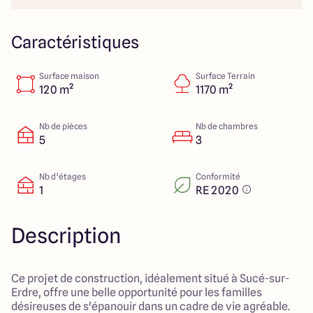
23 Rue du Bel air
44470 Carquefou
Caractéristiques
Surface maison
Surface Terrain
4.7
4.7
120 m²
1170 m²
Nb de pièces
Nb de chambres
5
3
Nb d’étages
Conformité
1
RE 2020
Description
Ce projet de construction, idéalement situé à Sucé-sur-
Erdre, offre une belle opportunité pour les familles
désireuses de s'épanouir dans un cadre de vie agréable.