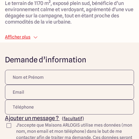
Le terrain de 1170 m², exposé plein sud, bénéficie d’un
environnement calme et verdoyant, agrémenté d'une vue
dégagée sur la campagne, tout en étant proche des
commodités de la vie urbaine.
La maison, d'une surface habitable de 120 m², est pensée
Afficher plus
pour le confort du quotidien avec un agencement
optimisé. Composée de 5 pièces, dont 3 chambres
spacieuses, elle dispose d'un vaste salon de 45 m², idéal
Demande d’information
pour se retrouver en famille ou recevoir des amis.
Ce modèle de maison de style traditionnel, sans garage,
est parfait pour ceux qui recherchent un espace de vie
généreux tout en optimisant leur budget.
N'attendez plus et étudions ensemble votre projet de
construction !
Découvrez toutes nos offres et réalisations ARLOGIS sur
notre site Internet. Visuel d'illustration. Le modèle est
Ajouter un message ?
(facultatif)
totalement adaptable à vos envies et besoins et
J'accepte que Maisons ARLOGIS utilise mes données (mon
personnalisable grâce à de nombreuses options de
nom, mon email et mon téléphone) dans le but de me
finition. Nous consulter pour plus d’informations. Le prix
contacter afin de traiter ma demande. Ces données seront