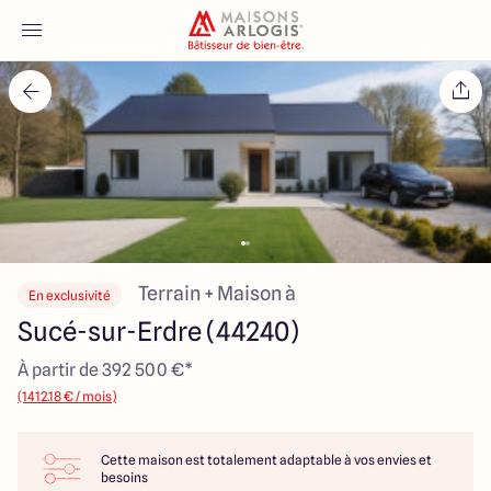
Accueil
Nos maisons
Nos annonces
Votre projet
Terrain + Maison à
En exclusivité
Sucé-sur-Erdre (44240)
Qui sommes-nous
À partir de 392 500 €*
(1412.18 € / mois)
Cette maison est totalement adaptable à vos envies et
Maisons ARLOGIS Nantes
besoins