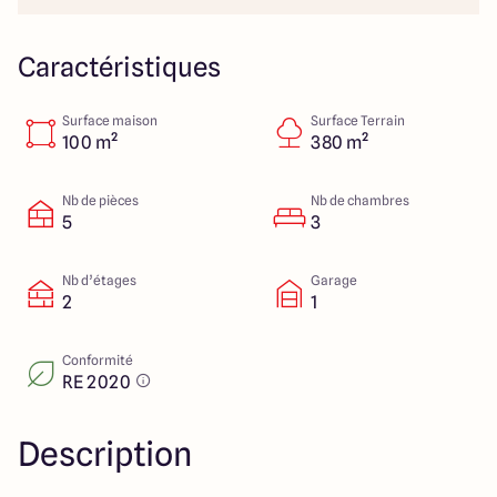
23 Rue du Bel air
44470 Carquefou
Caractéristiques
Surface maison
Surface Terrain
4.7
4.7
100 m²
380 m²
Nb de pièces
Nb de chambres
5
3
Nb d’étages
Garage
2
1
Conformité
RE 2020
Description