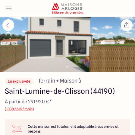
Accueil
Nos maisons
Nos annonces
Votre projet
Terrain + Maison à
En exclusivité
Saint-Lumine-de-Clisson (44190)
Qui sommes-nous
À partir de 291 920 €*
(1038.66 € / mois)
Cette maison est totalement adaptable à vos envies et
Maisons ARLOGIS Nantes
besoins