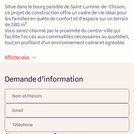
Situé dans le bourg paisible de Saint-Lumine-de-Clisson,
ce projet de construction offre un cadre de vie idéal pour
les familles en quête de confort et d'espace sur un terrain
de 380 m².
Vous serez charmé par la proximité du centre-ville qui
facilite l'accès aux commodités nécessaires au quotidien,
tout en profitant d'un environnement calme et agréable.
La maison à construire, d’une surface habitable de 100
Afficher plus
m², se compose de 5 pièces bien agencées, dont 3
chambres confortables. Le vaste salon de 40 m²
constitue un espace de vie convivial, parfait pour
Demande d’information
rassembler toute la famille.
Vous apprécierez également le garage attenant, un atout
majeur pour votre quotidien.
Ce projet représente une opportunité unique de réaliser la
maison de vos rêves dans un cadre verdoyant, alliant
modernité et style traditionnel. N'attendez plus pour
imaginer votre futur chez-vous dans cet environnement
familial privilégié.