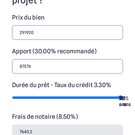
projet ?
Prix du bien
Apport (30.00% recommandé)
Durée du prêt - Taux du crédit 3.30%
10
15
20
7
25
ans
ans
ans
ans
ans
Frais de notaire (8.50%)