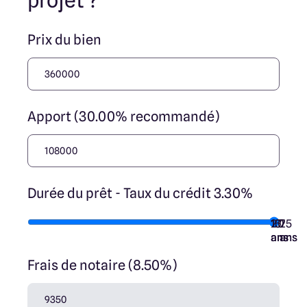
projet ?
Prix du bien
Apport (30.00% recommandé)
Durée du prêt - Taux du crédit 3.30%
10
15
20
7
25
ans
ans
ans
ans
ans
Frais de notaire (8.50%)