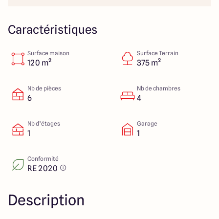
23 Rue du Bel air
44470 Carquefou
Caractéristiques
Surface maison
Surface Terrain
4.7
4.7
120 m²
375 m²
Nb de pièces
Nb de chambres
6
4
Nb d’étages
Garage
1
1
Conformité
RE 2020
Description