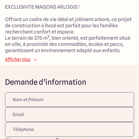
EXCLUSIVITE MAISONS ARLOGIS !
Offrant un cadre de vie idéal et joliment arboré, ce projet
de construction à Rezé est parfait pour les familles
recherchant confort et espace.
Le terrain de 375 m², bien orienté, est parfaitement situé
en ville, à proximité des commodités, écoles et parcs,
garantissant un environnement adapté aux enfants.
Afficher plus
La future maison, d'une surface habitable de 120 m², se
composera de 6 pièces spacieuses, dont 4 chambres
lumineuses. Vous pourrez profiter d'un généreux salon de
Demande d’information
58 m², conçu pour favoriser les moments en famille.
Ce projet est une véritable opportunité pour les familles
souhaitant s'installer dans un lieu accueillant et pratique.
N'attendez plus pour imaginer votre nouvelle vie dans cet
espace conçu pour le bonheur et le confort de tous.
Découvrez toutes nos offres et réalisations ARLOGIS sur
notre site Internet. Visuel d'illustration. Le modèle est
totalement adaptable à vos envies et besoins et