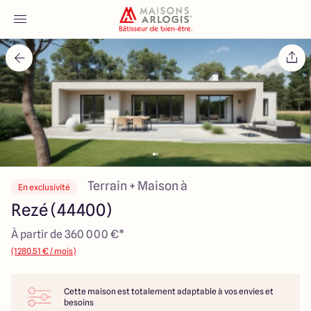
Accueil
Nos maisons
Nos annonces
Votre projet
Terrain + Maison à
En exclusivité
Rezé (44400)
Qui sommes-nous
À partir de 360 000 €*
(1280.51 € / mois)
Cette maison est totalement adaptable à vos envies et
Maisons ARLOGIS Nantes
besoins