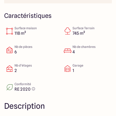
23 Rue du Bel air
44470 Carquefou
Caractéristiques
Surface maison
Surface Terrain
4.7
4.7
118 m²
745 m²
Nb de pièces
Nb de chambres
6
4
Nb d’étages
Garage
2
1
Conformité
RE 2020
Description