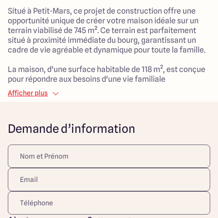
Situé à Petit-Mars, ce projet de construction offre une
opportunité unique de créer votre maison idéale sur un
terrain viabilisé de 745 m². Ce terrain est parfaitement
situé à proximité immédiate du bourg, garantissant un
cadre de vie agréable et dynamique pour toute la famille.
La maison, d'une surface habitable de 118 m², est conçue
pour répondre aux besoins d'une vie familiale
harmonieuse. Avec 6 pièces dont 4 chambres spacieuses,
Afficher plus
chaque membre de la famille pourra profiter d'un espace
personnel tout en appréciant le vaste salon de 52 m²,
idéal pour des moments de partage et de convivialité. La
Demande d’information
construction moderne garantit un confort optimal, tandis
que le garage attenant facilite votre quotidien.
Ce terrain et cette maison sont le point de départ de vos
nouveaux souvenirs.
Contactez nous pour échanger sur votre projet de
construction.
Découvrez toutes nos offres et réalisations ARLOGIS sur
notre site Internet. Visuel d'illustration. Le modèle est