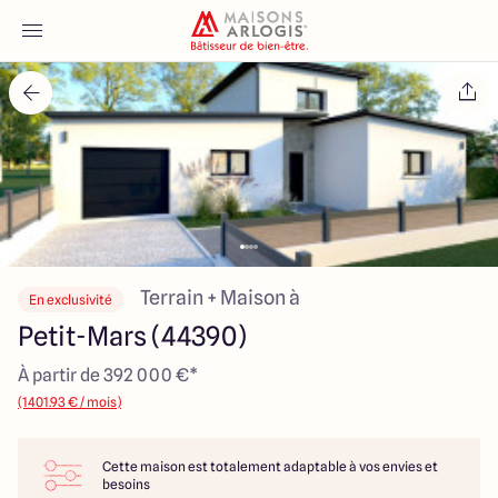
Accueil
Nos maisons
Nos annonces
Votre projet
Terrain + Maison à
En exclusivité
Petit-Mars (44390)
Qui sommes-nous
À partir de 392 000 €*
(1401.93 € / mois)
Cette maison est totalement adaptable à vos envies et
Maisons ARLOGIS Nantes
besoins