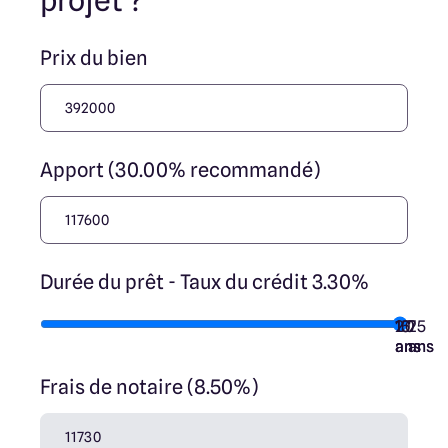
projet ?
Prix du bien
Apport (30.00% recommandé)
Durée du prêt - Taux du crédit 3.30%
10
15
20
7
25
ans
ans
ans
ans
ans
Frais de notaire (8.50%)