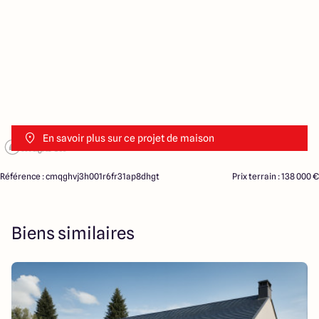
En savoir plus sur ce projet de maison
Référence : cmqghvj3h001r6fr31ap8dhgt
Prix terrain : 138 000 €
Biens similaires