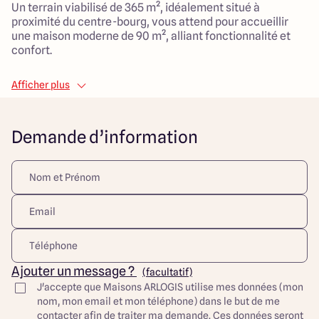
Un terrain viabilisé de 365 m², idéalement situé à
proximité du centre-bourg, vous attend pour accueillir
une maison moderne de 90 m², alliant fonctionnalité et
confort.
La maison sera composée de 5 pièces, incluant 3
Afficher plus
chambres spacieuses, parfaites pour accueillir une
famille ou pour aménager un espace de travail.
Le salon, d'une superficie généreuse de 40 m², promet
Demande d’information
des moments conviviaux et chaleureux en famille.
La situation en lotissement facilite l'accès aux
commodités et aux transports, rendant votre quotidien
plus agréable.
Ce projet de construction est une occasion rare d'investir
dans un cadre de vie idéal pour démarrer sereinement
dans la vie. Un rapport qualité-prix qui ne manquera pas
de séduire les jeunes acquéreurs en quête de leur
première maison.
Ajouter un message ?
(facultatif)
J'accepte que Maisons ARLOGIS utilise mes données (mon
Découvrez toutes nos offres et réalisations ARLOGIS sur
nom, mon email et mon téléphone) dans le but de me
notre site Internet. Visuel d'illustration. Le modèle est
contacter afin de traiter ma demande. Ces données seront