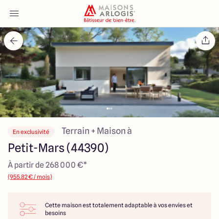
Accueil
Nos maisons
Nos annonces
Votre projet
Terrain + Maison à
En exclusivité
Petit-Mars (44390)
Qui sommes-nous
À partir de 268 000 €*
(955.82 € / mois)
Cette maison est totalement adaptable à vos envies et
Maisons ARLOGIS Nantes
besoins