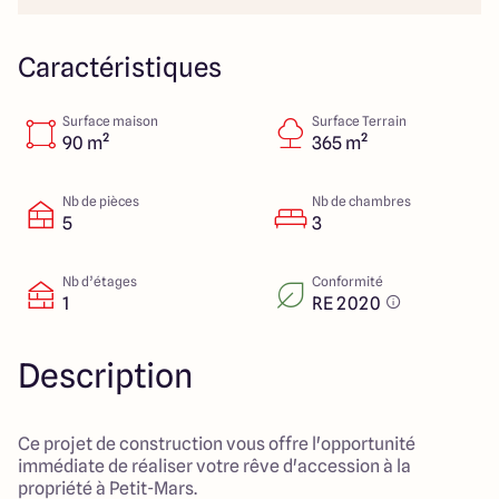
23 Rue du Bel air
44470 Carquefou
Caractéristiques
Surface maison
Surface Terrain
4.7
4.7
90 m²
365 m²
Nb de pièces
Nb de chambres
5
3
Nb d’étages
Conformité
1
RE 2020
Description
Ce projet de construction vous offre l'opportunité
immédiate de réaliser votre rêve d'accession à la
propriété à Petit-Mars.