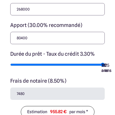
Apport (30.00% recommandé)
Durée du prêt - Taux du crédit 3.30%
10
15
20
7
25
ans
ans
ans
ans
ans
Frais de notaire (8.50%)
Estimation
955.82 €
par mois *