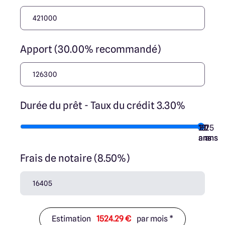
Apport (30.00% recommandé)
Durée du prêt - Taux du crédit 3.30%
10
15
20
7
25
ans
ans
ans
ans
ans
Frais de notaire (8.50%)
Estimation
1524.29 €
par mois *