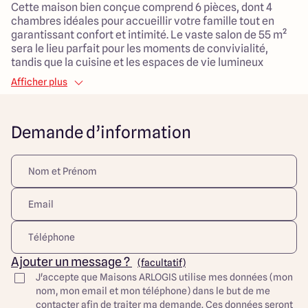
Cette maison bien conçue comprend 6 pièces, dont 4
chambres idéales pour accueillir votre famille tout en
garantissant confort et intimité. Le vaste salon de 55 m²
sera le lieu parfait pour les moments de convivialité,
tandis que la cuisine et les espaces de vie lumineux
favoriseront les échanges en famille.
Afficher plus
Baignée de lumière grâce à son exposition plein sud, cette
propriété s'inscrit dans un environnement dynamique et
Demande d’information
adapté aux enfants, avec des écoles, des parcs et des
équipements sportifs à proximité.
Ce projet combine parfaitement l'espace extérieur et des
aménagements intérieurs de qualité, pour une vie
familiale épanouissante. Emplacement privilégié en
milieu urbain, idéal pour les familles en quête de
tranquillité sans renoncer à la proximité de toutes les
commodités.
Une occasion à ne pas manquer pour construire le foyer
Ajouter un message ?
(facultatif)
de vos rêves !
J'accepte que Maisons ARLOGIS utilise mes données (mon
nom, mon email et mon téléphone) dans le but de me
Découvrez toutes nos offres et réalisations ARLOGIS sur
contacter afin de traiter ma demande. Ces données seront