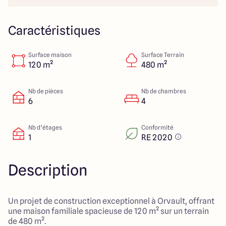
23 Rue du Bel air
44470 Carquefou
Caractéristiques
Surface maison
Surface Terrain
4.7
4.7
120 m²
480 m²
Nb de pièces
Nb de chambres
6
4
Nb d’étages
Conformité
1
RE 2020
Description
Un projet de construction exceptionnel à Orvault, offrant
une maison familiale spacieuse de 120 m² sur un terrain
de 480 m².