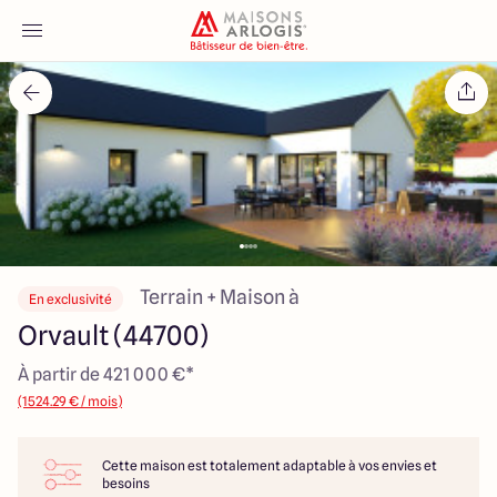
Accueil
Nos maisons
Nos annonces
Votre projet
Terrain + Maison à
En exclusivité
Orvault (44700)
Qui sommes-nous
À partir de 421 000 €*
(1524.29 € / mois)
Cette maison est totalement adaptable à vos envies et
Maisons ARLOGIS Nantes
besoins