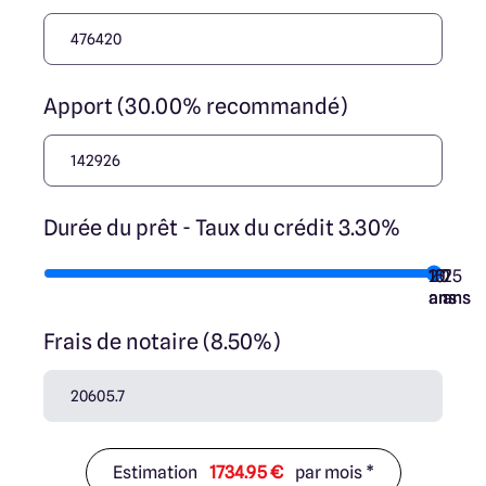
Apport (30.00% recommandé)
Durée du prêt - Taux du crédit 3.30%
10
15
20
7
25
ans
ans
ans
ans
ans
Frais de notaire (8.50%)
Estimation
1734.95 €
par mois *