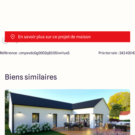
En savoir plus sur ce projet de maison
Référence : cmpxvdc0g0002q8305ivn1ux5
Prix terrain : 242 420 €
Biens similaires