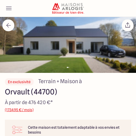
Accueil
Nos maisons
Nos annonces
Votre projet
Terrain + Maison à
En exclusivité
Orvault (44700)
Qui sommes-nous
À partir de 476 420 €*
(1734.95 € / mois)
Cette maison est totalement adaptable à vos envies et
Maisons ARLOGIS Nantes
besoins