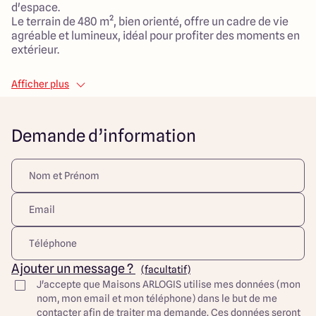
d'espace.
Le terrain de 480 m², bien orienté, offre un cadre de vie
agréable et lumineux, idéal pour profiter des moments en
extérieur.
La maison de 105 m², conçue dans un style traditionnel, se
Afficher plus
compose de 5 pièces dont 3 chambres spacieuses. Le
vaste salon de 42 m² crée un espace de vie convivial,
parfait pour rassembler toute la famille.
Demande d’information
Situé à proximité des commodités, ce projet allie la
tranquillité d'un environnement calme à l'accessibilité
des services essentiels. Le cadre est propice à
l'épanouissement des enfants, avec des espaces
extérieurs adaptés.
C'est un lieu de vie idéal où votre famille pourra
s'épanouir en toute sérénité.
Découvrez toutes nos offres et réalisations ARLOGIS sur
Ajouter un message ?
(facultatif)
notre site Internet. Visuel d'illustration. Le modèle est
J'accepte que Maisons ARLOGIS utilise mes données (mon
totalement adaptable à vos envies et besoins et
nom, mon email et mon téléphone) dans le but de me
personnalisable grâce à de nombreuses options de
contacter afin de traiter ma demande. Ces données seront