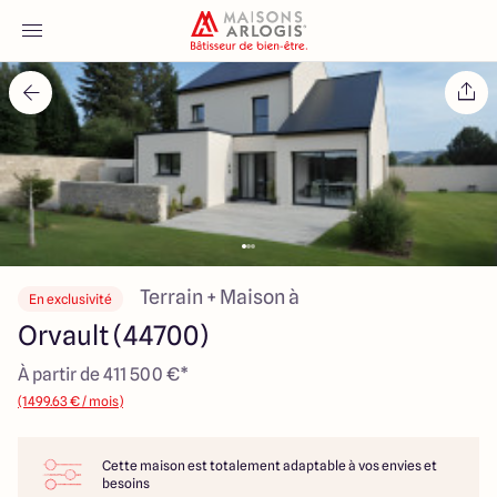
Accueil
Nos maisons
Nos annonces
Votre projet
Terrain + Maison à
En exclusivité
Orvault (44700)
Qui sommes-nous
À partir de 411 500 €*
(1499.63 € / mois)
Cette maison est totalement adaptable à vos envies et
Maisons ARLOGIS Nantes
besoins