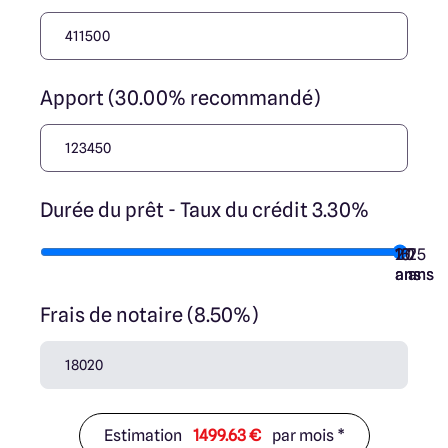
Apport (30.00% recommandé)
Durée du prêt - Taux du crédit 3.30%
10
15
20
7
25
ans
ans
ans
ans
ans
Frais de notaire (8.50%)
Estimation
1499.63 €
par mois *