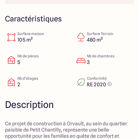
23 Rue du Bel air
44470 Carquefou
Caractéristiques
Surface maison
Surface Terrain
4.7
4.7
105 m²
480 m²
Nb de pièces
Nb de chambres
5
3
Nb d’étages
Conformité
2
RE 2020
Description
Ce projet de construction à Orvault, au sein du quartier
paisible de Petit Chantilly, représente une belle
opportunité pour les familles en quête de confort et