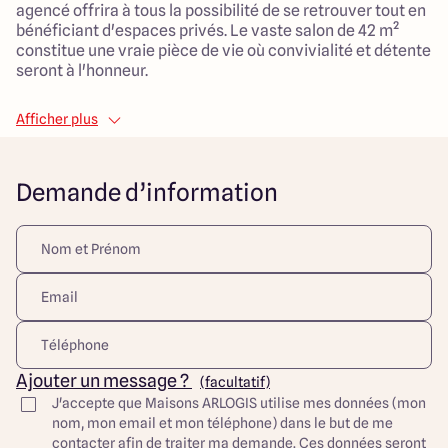
agencé offrira à tous la possibilité de se retrouver tout en
bénéficiant d'espaces privés. Le vaste salon de 42 m²
constitue une vraie pièce de vie où convivialité et détente
seront à l'honneur.
La maison sera construite dans un environnement calme,
Afficher plus
en hameau, au Sud de Nort-sur-Erdre sur un terrain de 366
m².
Demande d’information
Les voies vertes à proximité du terrain invitent aux
balades en pleine nature, tout en bénéficiant de la
proximité immédiate des commodités de la ville.
Ce projet s'inscrit dans un cadre de vie idyllique pour les
familles souhaitant allier sérénité et dynamisme.
Découvrez toutes nos offres et réalisations ARLOGIS sur
notre site Internet. Visuel d'illustration. Le modèle est
totalement adaptable à vos envies et besoins et
personnalisable grâce à de nombreuses options de
Ajouter un message ?
(facultatif)
finition. Nous consulter pour plus d’informations. Le prix
J'accepte que Maisons ARLOGIS utilise mes données (mon
affiché comprend le coût du terrain et de la construction
nom, mon email et mon téléphone) dans le but de me
hors frais de notaire et taxes. Les annonces de terrains
contacter afin de traiter ma demande. Ces données seront