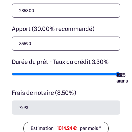
Apport (30.00% recommandé)
Durée du prêt - Taux du crédit 3.30%
10
15
20
7
25
ans
ans
ans
ans
ans
Frais de notaire (8.50%)
Estimation
1014.24 €
par mois *