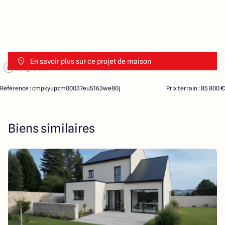
En savoir plus sur ce projet de maison
Référence : cmpkyupzm00037eu5163we80j
Prix terrain : 85 800 €
Biens similaires