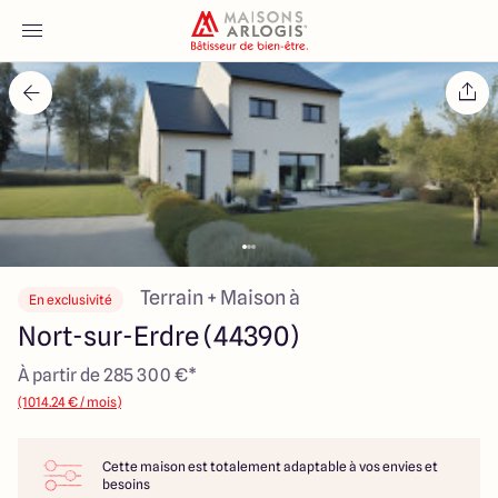
Accueil
Nos maisons
Nos annonces
Votre projet
Terrain + Maison à
En exclusivité
Nort-sur-Erdre (44390)
Qui sommes-nous
À partir de 285 300 €*
(1014.24 € / mois)
Cette maison est totalement adaptable à vos envies et
Maisons ARLOGIS Nantes
besoins