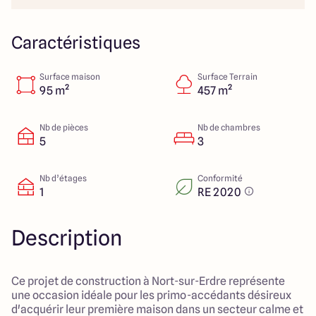
23 Rue du Bel air
44470 Carquefou
Caractéristiques
Surface maison
Surface Terrain
4.7
4.7
95 m²
457 m²
Nb de pièces
Nb de chambres
5
3
Nb d’étages
Conformité
1
RE 2020
Description
Ce projet de construction à Nort-sur-Erdre représente
une occasion idéale pour les primo-accédants désireux
d'acquérir leur première maison dans un secteur calme et