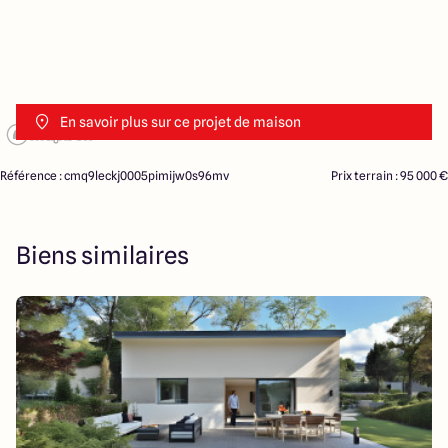
En savoir plus sur ce projet de maison
Référence : cmq9leckj0005pimijw0s96mv
Prix terrain : 95 000 €
Biens similaires