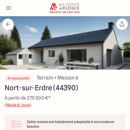
Accueil
Nos maisons
Nos annonces
Votre projet
Terrain + Maison à
En exclusivité
Nort-sur-Erdre (44390)
Qui sommes-nous
À partir de 275 500 €*
(984.46 € / mois)
Cette maison est totalement adaptable à vos envies et
Maisons ARLOGIS Nantes
besoins