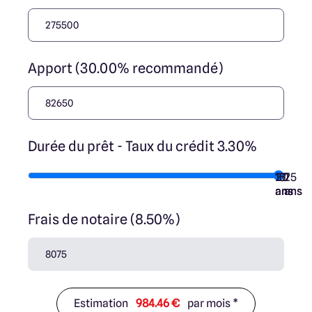
Apport (30.00% recommandé)
Durée du prêt - Taux du crédit 3.30%
10
15
20
7
25
ans
ans
ans
ans
ans
Frais de notaire (8.50%)
Estimation
984.46 €
par mois *