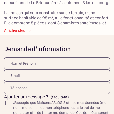
accueillant de La Bricaudière, à seulement 3 km du bourg.
La maison qui sera construite sur ce terrain, d'une
surface habitable de 95 m², allie fonctionnalité et confort.
Elle comprend 5 pièces, dont 3 chambres spacieuses, et
un salon généreux de 40 m², idéal pour recevoir ou
Afficher plus
profiter de moments en famille.
Le style traditionnel de cette construction garantit un
cadre chaleureux et convivial.
Demande d’information
Ce projet présente un excellent rapport qualité-prix et
s'adapte parfaitement à un mode de vie moderne tout en
vous facilitant l'accès aux essentiels de la vie urbaine. Ce
projet est parfait pour démarrer dans la vie et construire
un avenir serein. Ne manquez pas cette belle opportunité !
Découvrez toutes nos offres et réalisations ARLOGIS sur
notre site Internet. Visuel d'illustration. Le modèle est
totalement adaptable à vos envies et besoins et
Ajouter un message ?
(facultatif)
personnalisable grâce à de nombreuses options de
J'accepte que Maisons ARLOGIS utilise mes données (mon
finition. Nous consulter pour plus d’informations. Le prix
nom, mon email et mon téléphone) dans le but de me
affiché comprend le coût du terrain et de la construction
contacter afin de traiter ma demande. Ces données seront