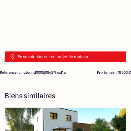
En savoir plus sur ce projet de maison
Référence : cmqt6nncl0008j08g87txsd1w
Prix terrain : 78 500 €
Biens similaires