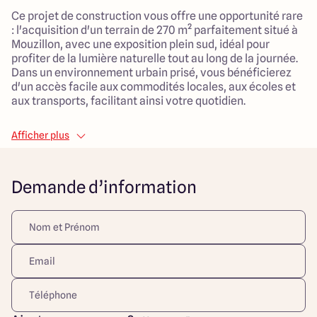
Ce projet de construction vous offre une opportunité rare
: l'acquisition d'un terrain de 270 m² parfaitement situé à
Mouzillon, avec une exposition plein sud, idéal pour
profiter de la lumière naturelle tout au long de la journée.
Dans un environnement urbain prisé, vous bénéficierez
d'un accès facile aux commodités locales, aux écoles et
aux transports, facilitant ainsi votre quotidien.
La maison à bâtir est conçue pour optimiser chaque
Afficher plus
mètre carré. Avec ses 85 m² de surface habitable, elle
dispose de 5 pièces spacieuses, dont 3 chambres,
parfaites pour accueillir une famille. Le grand salon de 40
Demande d’information
m² constitue un lieu de vie convivial où il fait bon se
retrouver. Le garage attenant ajoute une fonctionnalité
précieuse, vous offrant du rangement supplémentaire et
un accès facilité.
Construite dans un style traditionnel, cette maison sera
équipée d'un chauffage par pompe à chaleur,
garantissant un confort thermique en toutes saisons.
L'eau chaude sera fournie de manière individuelle, vous
permettant de gérer votre consommation de manière