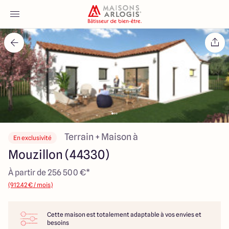
Accueil
Nos maisons
Nos annonces
Votre projet
Terrain + Maison à
En exclusivité
Mouzillon (44330)
Qui sommes-nous
À partir de 256 500 €*
(912.42 € / mois)
Cette maison est totalement adaptable à vos envies et
Maisons ARLOGIS Nantes
besoins