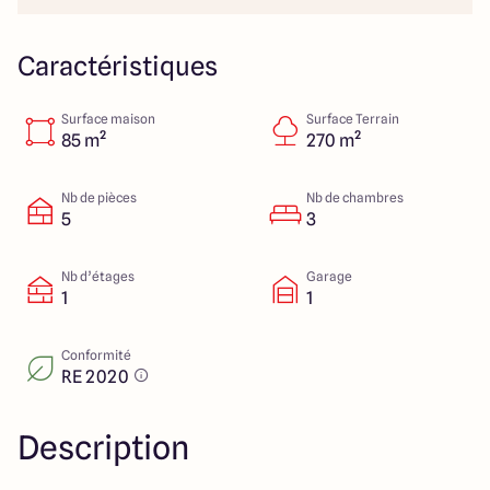
23 Rue du Bel air
44470 Carquefou
Caractéristiques
Surface maison
Surface Terrain
4.7
4.7
85 m²
270 m²
Nb de pièces
Nb de chambres
5
3
Nb d’étages
Garage
1
1
Conformité
RE 2020
Description