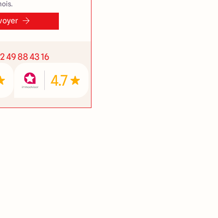
ois.
voyer
2 49 88 43 16
4.7