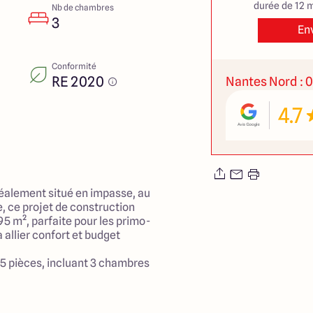
durée de 12 m
Nb de chambres
3
En
Conformité
RE 2020
Nantes Nord : 0
4.7
déalement situé en impasse, au
 ce projet de construction
5 m², parfaite pour les primo-
allier confort et budget
5 pièces, incluant 3 chambres
mineux de 40 m² qui sera le
es moments en famille ou entre
 de la construction