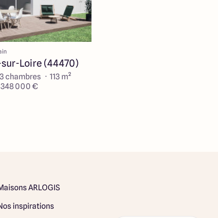
ain
sur-Loire (44470)
 3 chambres · 113 m²
e 348 000 €
Maisons ARLOGIS
Nos inspirations