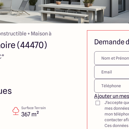
onstructible + Maison à
Demande d
oire (44470)
€*
ues
Ajouter un me
J'accepte qu
Surface Terrain
mes données
367 m²
mon téléphon
contacter af
Ces données 