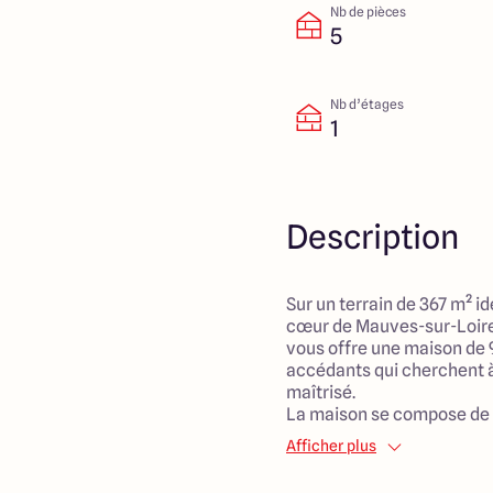
Nb de pièces
5
Nb d’étages
1
Description
Sur un terrain de 367 m² i
cœur de Mauves-sur-Loire,
vous offre une maison de 9
accédants qui cherchent à 
maîtrisé.
La maison se compose de 
spacieuses, et un salon lu
Afficher plus
lieu idéal pour partager d
amis. Le style traditionnel