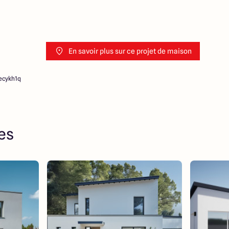
En savoir plus sur ce projet de maison
ecykh1q
res