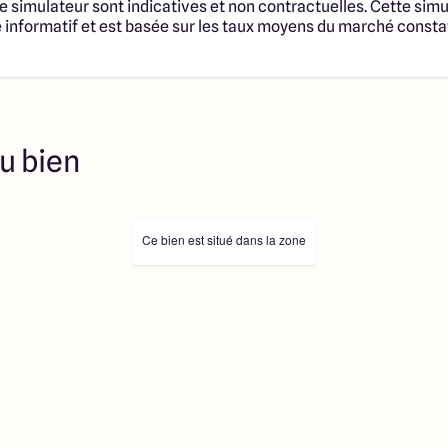
u terrain et de la
e simulateur sont indicatives et non contractuelles. Cette simu
notaire et taxes. Les
informatif et est basée sur les taux moyens du marché consta
tructibles sont sélectionnées
fonciers selon disponibilités
té en vue de construire une
trat de Construction de
 cadre de la loi du 19/12/1990.
s professionnels dûment
u bien
immobilière, soit des
sélectionnés sont disponibles à
ution de l’annonce. En aucun
es collaborateurs ne sont
 ne jouent un rôle
Ce bien est situé dans la zone
ociation sur la transaction et
Prix indiqués par nos