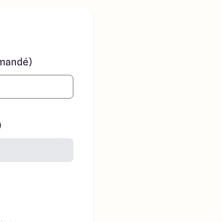
mandé)
)