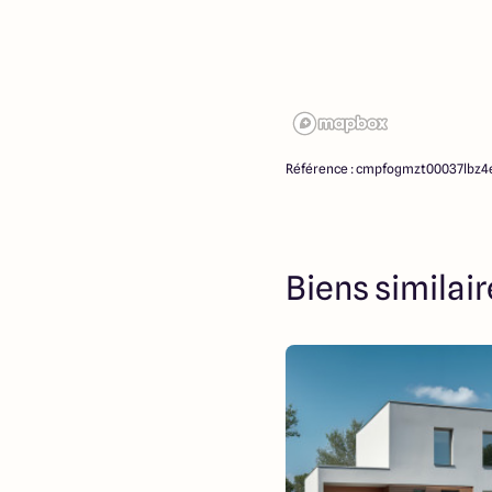
Référence : cmpfogmzt00037lbz4
Biens similai