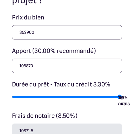
projet ?
Prix du bien
Apport (30.00% recommandé)
Durée du prêt - Taux du crédit 3.30%
10
15
20
7
25
ans
ans
ans
ans
ans
Frais de notaire (8.50%)