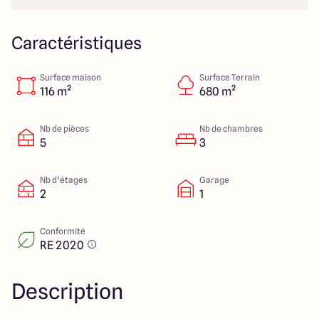
23 Rue du Bel air
44470 Carquefou
Caractéristiques
Surface maison
Surface Terrain
4.7
4.7
116 m²
680 m²
Nb de pièces
Nb de chambres
5
3
Nb d’étages
Garage
2
1
Conformité
RE 2020
Description