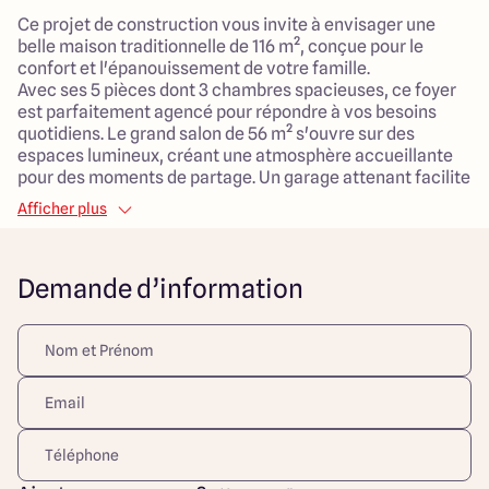
Ce projet de construction vous invite à envisager une
belle maison traditionnelle de 116 m², conçue pour le
confort et l'épanouissement de votre famille.
Avec ses 5 pièces dont 3 chambres spacieuses, ce foyer
est parfaitement agencé pour répondre à vos besoins
quotidiens. Le grand salon de 56 m² s'ouvre sur des
espaces lumineux, créant une atmosphère accueillante
pour des moments de partage. Un garage attenant facilite
le stationnement tout en offrant des rangements
Afficher plus
supplémentaires.
Implantée sur un terrain de 680 m² situé en impasse,
Demande d’information
cette maison bénéficie d'une exposition sud, idéale pour
profiter du soleil tout au long de la journée.
L'environnement calme et verdoyant, à deux pas de la
forêt de Touffou, promet une qualité de vie agréable pour
vos enfants. La proximité avec le dynamisme des
Sorinières et de Vertou vous permet de jouir d'un cadre de
vie équilibré entre tranquillité et commodités urbaines.
Ce projet est une opportunité rare de construire la maison
familiale qui vous ressemble, dans un cadre à la fois