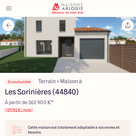
Accueil
Nos maisons
Nos annonces
Votre projet
Terrain + Maison à
En exclusivité
Les Sorinières (44840)
Qui sommes-nous
À partir de 362 900 €*
(1297.92 € / mois)
Cette maison est totalement adaptable à vos envies et
Maisons ARLOGIS Nantes
besoins