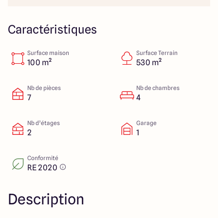
23 Rue du Bel air
44470 Carquefou
Caractéristiques
Surface maison
Surface Terrain
4.7
4.7
100 m²
530 m²
Nb de pièces
Nb de chambres
7
4
Nb d’étages
Garage
2
1
Conformité
RE 2020
Description