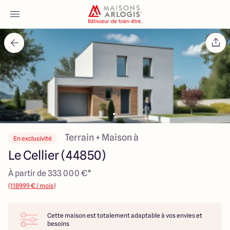
Accueil
Nos maisons
Nos annonces
Votre projet
Terrain + Maison à
En exclusivité
Le Cellier (44850)
Qui sommes-nous
À partir de 333 000 €*
(1189.99 € / mois)
Cette maison est totalement adaptable à vos envies et
Maisons ARLOGIS Nantes
besoins