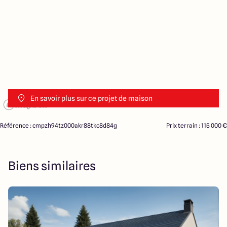
En savoir plus sur ce projet de maison
Référence : cmpzh94tz000akr88tkc8d84g
Prix terrain : 115 000 €
Biens similaires