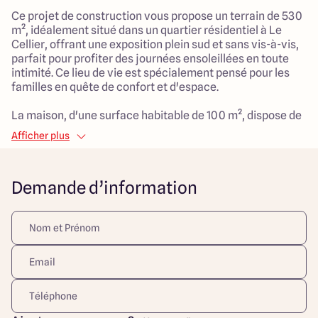
Ce projet de construction vous propose un terrain de 530
m², idéalement situé dans un quartier résidentiel à Le
Cellier, offrant une exposition plein sud et sans vis-à-vis,
parfait pour profiter des journées ensoleillées en toute
intimité. Ce lieu de vie est spécialement pensé pour les
familles en quête de confort et d'espace.
La maison, d'une surface habitable de 100 m², dispose de
7 pièces, dont 4 chambres spacieuses, offrant un cadre
Afficher plus
de vie agréable et fonctionnel. Avec un vaste salon de 40
m² où toute la famille pourra se retrouver, cette maison
est conçue pour répondre aux besoins du quotidien.
Demande d’information
Ce projet représente une opportunité rare de construire la
maison de vos rêves dans un environnement paisible et
sécurisé, tout en restant à proximité des commodités de
la ville.
Découvrez toutes nos offres et réalisations ARLOGIS sur
notre site Internet. Visuel d'illustration. Le modèle est
totalement adaptable à vos envies et besoins et
personnalisable grâce à de nombreuses options de