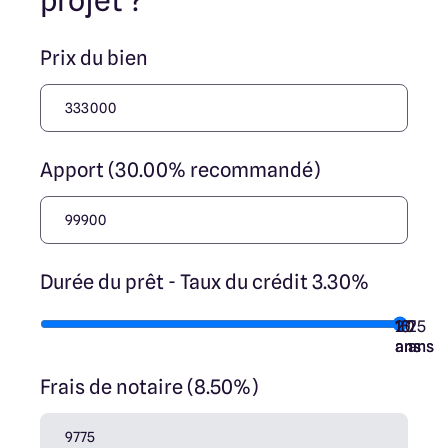
projet ?
Prix du bien
Apport (30.00% recommandé)
Durée du prêt - Taux du crédit 3.30%
10
15
20
7
25
ans
ans
ans
ans
ans
Frais de notaire (8.50%)