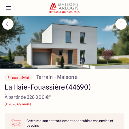
Accueil
Nos maisons
Nos annonces
Votre projet
Terrain + Maison à
En exclusivité
La Haie-Fouassière (44690)
Qui sommes-nous
À partir de 328 000 €*
(1170.76 € / mois)
Cette maison est totalement adaptable à vos envies et
Maisons ARLOGIS Nantes
besoins