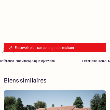
En savoir plus sur ce projet de maison
Référence : cmq9lmz6j000g1dxrjv69lbbc
Prix terrain : 110 000 €
Biens similaires