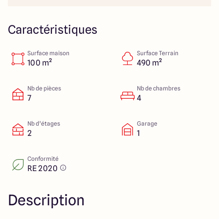
23 Rue du Bel air
44470 Carquefou
Caractéristiques
Surface maison
Surface Terrain
4.7
4.7
100 m²
490 m²
Nb de pièces
Nb de chambres
7
4
Nb d’étages
Garage
2
1
Conformité
RE 2020
Description