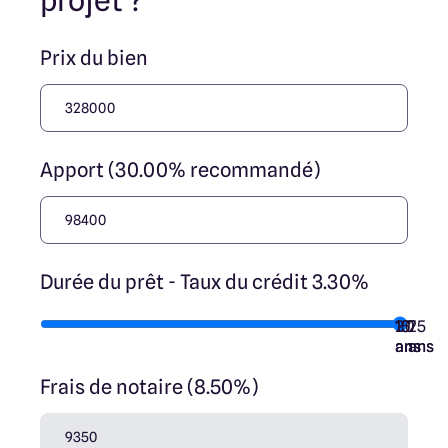
projet ?
Prix du bien
Apport (30.00% recommandé)
Durée du prêt - Taux du crédit 3.30%
10
15
20
7
25
ans
ans
ans
ans
ans
Frais de notaire (8.50%)