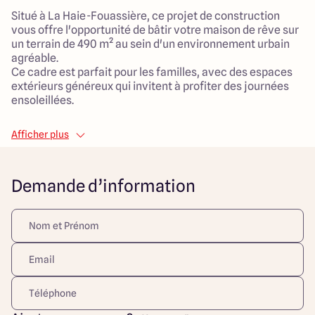
Situé à La Haie-Fouassière, ce projet de construction
vous offre l'opportunité de bâtir votre maison de rêve sur
un terrain de 490 m² au sein d'un environnement urbain
agréable.
Ce cadre est parfait pour les familles, avec des espaces
extérieurs généreux qui invitent à profiter des journées
ensoleillées.
La maison, d'une superficie habitable de 100 m², propose
Afficher plus
un aménagement convivial et bien pensé, comprenant 7
pièces dont 4 chambres spacieuses. Le salon, lumineux et
accueillant, s'étend sur 40 m², offrant un lieu de vie
Demande d’information
convivial pour toute la famille.
Le projet promet un faible entretien, sans copropriété,
tout en respectant un style contemporain qui s'intègre
harmonieusement dans le paysage. Tout cela se trouve à
proximité de commerces, d'écoles et de services, un
atout indéniable pour un cadre de vie serein et pratique.
Ce projet à La Croix Moriceau est conçu pour répondre
aux besoins des familles en quête d'espace, de confort et