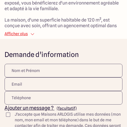
exposé, vous bénéficierez d'un environnement agréable
et adapté à la vie familiale.
La maison, d'une superficie habitable de 120 m², est
conçue avec soin, offrant un agencement optimal dans
ses 6 pièces, dont 4 chambres spacieuses. Le vaste salon
Afficher plus
de 55 m² sera le cœur de vos moments en famille, propice
à la détente et aux échanges.
Demande d’information
Ce projet de maison traditionnelle, conçue avec des
matériaux de qualité, promet de satisfaire les besoins de
votre famille tout en vous offrant un espace extérieur
agréable pour des moments de convivialité.
Découvrez toutes nos offres et réalisations ARLOGIS sur
notre site Internet. Visuel d'illustration. Le modèle est
totalement adaptable à vos envies et besoins et
personnalisable grâce à de nombreuses options de
finition. Nous consulter pour plus d’informations. Le prix
Ajouter un message ?
(facultatif)
affiché comprend le coût du terrain et de la construction
J'accepte que Maisons ARLOGIS utilise mes données (mon
hors frais de notaire et taxes. Les annonces de terrains
nom, mon email et mon téléphone) dans le but de me
constructibles sont sélectionnées auprès de nos
contacter afin de traiter ma demande. Ces données seront