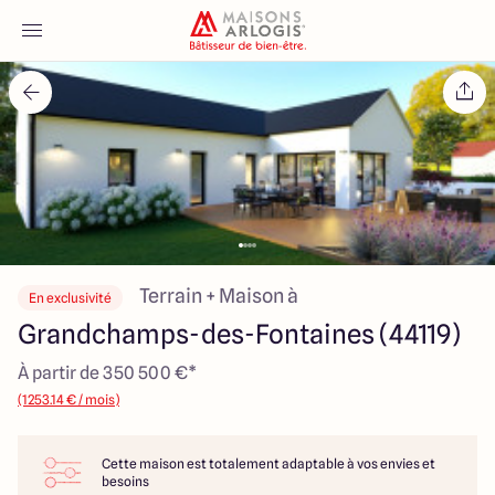
Accueil
Nos maisons
Nos annonces
Votre projet
Terrain + Maison à
En exclusivité
Grandchamps-des-Fontaines (44119)
Qui sommes-nous
À partir de 350 500 €*
(1253.14 € / mois)
Cette maison est totalement adaptable à vos envies et
Maisons ARLOGIS Nantes
besoins