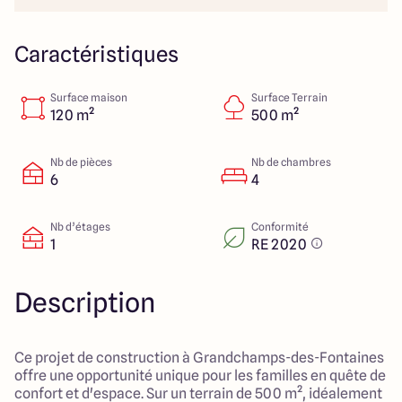
23 Rue du Bel air
44470 Carquefou
Caractéristiques
Surface maison
Surface Terrain
4.7
4.7
120 m²
500 m²
Nb de pièces
Nb de chambres
6
4
Nb d’étages
Conformité
1
RE 2020
Description
Ce projet de construction à Grandchamps-des-Fontaines
offre une opportunité unique pour les familles en quête de
confort et d'espace. Sur un terrain de 500 m², idéalement