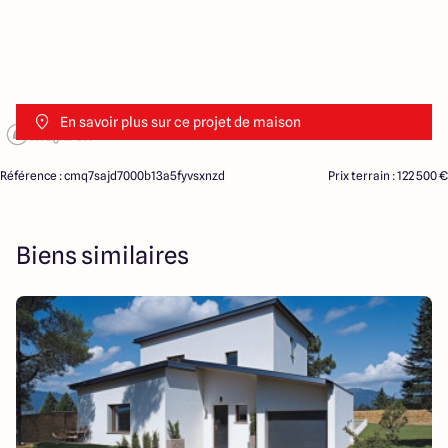
En savoir plus sur ce projet de maison
Référence : cmq7sajd7000b13a5fyvsxnzd
Prix terrain : 122 500 €
Biens similaires