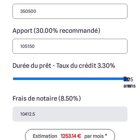
Apport (30.00% recommandé)
Durée du prêt - Taux du crédit 3.30%
10
15
20
7
25
ans
ans
ans
ans
ans
Frais de notaire (8.50%)
Estimation
1253.14 €
par mois *