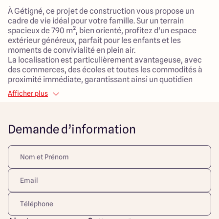
À Gétigné, ce projet de construction vous propose un
cadre de vie idéal pour votre famille. Sur un terrain
spacieux de 790 m², bien orienté, profitez d'un espace
extérieur généreux, parfait pour les enfants et les
moments de convivialité en plein air.
La localisation est particulièrement avantageuse, avec
des commerces, des écoles et toutes les commodités à
proximité immédiate, garantissant ainsi un quotidien
pratique et fluide.
Afficher plus
La maison, de style contemporain, s'étend sur 120 m² de
surface habitable. Elle est conçue pour le confort familial
Demande d’information
avec un salon lumineux de 50 m², offrant un espace de vie
agréable et convivial. Avec 5 pièces au total, dont 3
chambres, cette maison est pensée pour s'adapter aux
besoins de chaque membre de la famille. Un garage
attenant facilite le stationnement et le rangement.
Ce projet est l'opportunité rêvée pour une vie de famille
épanouie dans un environnement accueillant. Ne
manquez pas cette occasion de construire votre futur
chez-vous dans un quartier calme et dynamique.