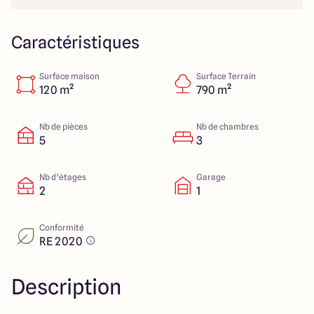
23 Rue du Bel air
44470 Carquefou
Caractéristiques
Surface maison
Surface Terrain
4.7
4.7
120 m²
790 m²
Nb de pièces
Nb de chambres
5
3
Nb d’étages
Garage
2
1
Conformité
RE 2020
Description