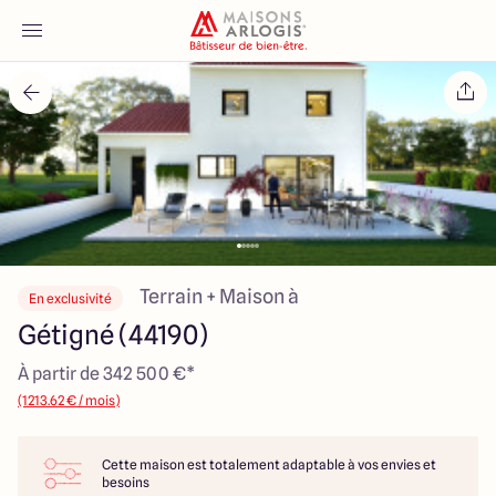
Accueil
Nos maisons
Nos annonces
Votre projet
Terrain + Maison à
En exclusivité
Gétigné (44190)
Qui sommes-nous
À partir de 342 500 €*
(1213.62 € / mois)
Cette maison est totalement adaptable à vos envies et
Maisons ARLOGIS Nantes
besoins