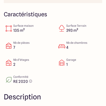
23 Rue du Bel air
44470 Carquefou
Caractéristiques
Surface maison
Surface Terrain
4.7
4.7
135 m²
393 m²
Nb de pièces
Nb de chambres
7
4
Nb d’étages
Garage
2
1
Conformité
RE 2020
Description