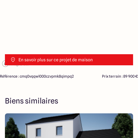
En savoir plus sur ce projet de maison
Référence : cmq0vqqwl000czvpmk8qimpq2
Prix terrain : 89 900 €
Biens similaires