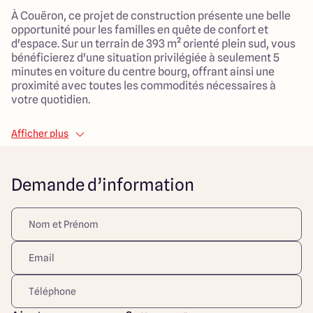
À Couëron, ce projet de construction présente une belle
opportunité pour les familles en quête de confort et
d'espace. Sur un terrain de 393 m² orienté plein sud, vous
bénéficierez d'une situation privilégiée à seulement 5
minutes en voiture du centre bourg, offrant ainsi une
proximité avec toutes les commodités nécessaires à
votre quotidien.
La maison contemporaine qui sera édifiée s'étend sur 135
Afficher plus
m² de surface habitable et se compose de 7 pièces, dont 4
chambres spacieuses, parfaites pour accueillir votre
famille. Avec un vaste salon de 55 m², cet espace de vie
Demande d’information
généreux est idéal pour partager des moments
conviviaux. Un garage attenant complète ce bien,
ajoutant une touche de praticité au quotidien.
N'attendez plus pour envisager votre futur chez-vous
dans cette charmante ville.
Découvrez toutes nos offres et réalisations ARLOGIS sur
notre site Internet. Visuel d'illustration. Le modèle est
totalement adaptable à vos envies et besoins et