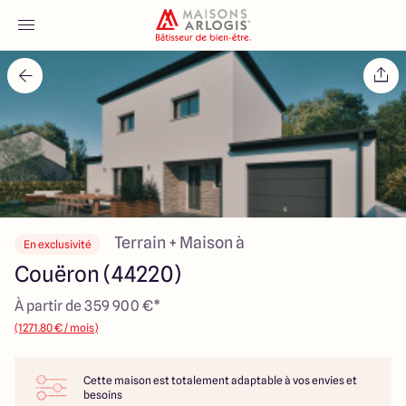
Accueil
Nos maisons
Nos annonces
Votre projet
Terrain + Maison à
En exclusivité
Couëron (44220)
Qui sommes-nous
À partir de 359 900 €*
(1271.80 € / mois)
Cette maison est totalement adaptable à vos envies et
Maisons ARLOGIS Nantes
besoins