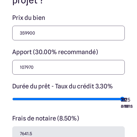
projet ?
Prix du bien
Apport (30.00% recommandé)
Durée du prêt - Taux du crédit 3.30%
10
15
20
7
25
ans
ans
ans
ans
ans
Frais de notaire (8.50%)