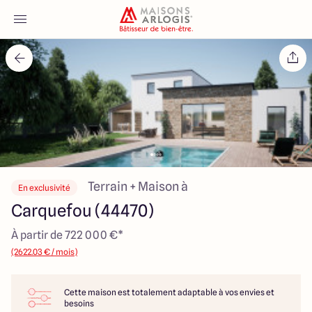
Accueil
Nos maisons
Nos annonces
Votre projet
Terrain + Maison à
En exclusivité
Carquefou (44470)
Qui sommes-nous
À partir de 722 000 €*
(2622.03 € / mois)
Cette maison est totalement adaptable à vos envies et
Maisons ARLOGIS Nantes
besoins