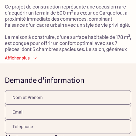
Ce projet de construction représente une occasion rare
d'acquérir un terrain de 600 m² au cœur de Carquefou, à
proximité immédiate des commerces, combinant
l’aisance d’un cadre urbain avec un style de vie privilégié.
La maison à construire, d’une surface habitable de 178 m²,
est conçue pour offrir un confort optimal avec ses 7
pièces, dont 5 chambres spacieuses. Le salon, généreux
avec ses 60 m², sera le cœur convivial de cette demeure
Afficher plus
contemporaines, appréciée pour ses prestations et
finitions d'exception.
Demande d’information
Idéal pour une clientèle exigeante en quête de prestige et
de qualité supérieure, cette construction promet un
standing élevé dans un emplacement central, offrant
ainsi une rare opportunité de vivre dans un alliant
tranquillité et dynamisme.
Découvrez toutes nos offres et réalisations ARLOGIS sur
notre site Internet. Visuel d'illustration. Le modèle est
totalement adaptable à vos envies et besoins et
personnalisable grâce à de nombreuses options de