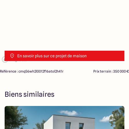
En savoir plus sur ce projet de maison
Référence : cmq56wh2l0012f16atol2h41r
Prix terrain : 350 000 €
Biens similaires