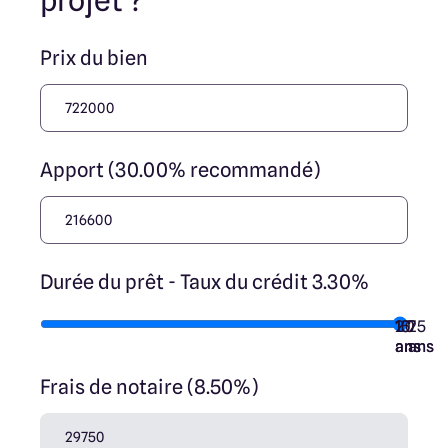
projet ?
Prix du bien
Apport (30.00% recommandé)
Durée du prêt - Taux du crédit 3.30%
10
15
20
7
25
ans
ans
ans
ans
ans
Frais de notaire (8.50%)