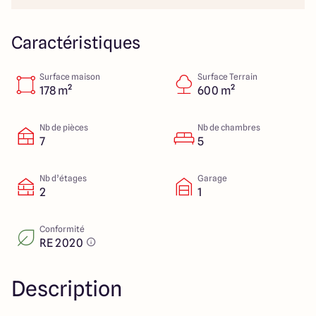
23 Rue du Bel air
44470 Carquefou
Caractéristiques
Surface maison
Surface Terrain
4.7
4.7
178 m²
600 m²
Nb de pièces
Nb de chambres
7
5
Nb d’étages
Garage
2
1
Conformité
RE 2020
Description