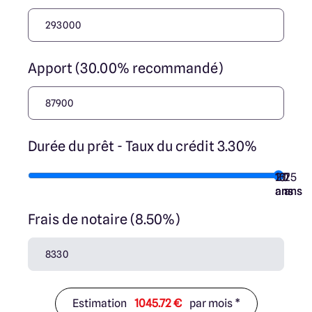
Apport (30.00% recommandé)
Durée du prêt - Taux du crédit 3.30%
10
15
20
7
25
ans
ans
ans
ans
ans
Frais de notaire (8.50%)
Estimation
1045.72 €
par mois *