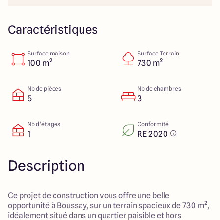
23 Rue du Bel air
44470 Carquefou
Caractéristiques
Surface maison
Surface Terrain
4.7
4.7
100 m²
730 m²
Nb de pièces
Nb de chambres
5
3
Nb d’étages
Conformité
1
RE 2020
Description
Ce projet de construction vous offre une belle
opportunité à Boussay, sur un terrain spacieux de 730 m²,
idéalement situé dans un quartier paisible et hors