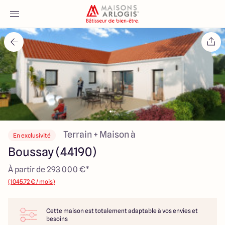
Accueil
Nos maisons
Nos annonces
Votre projet
Terrain + Maison à
En exclusivité
Boussay (44190)
Qui sommes-nous
À partir de 293 000 €*
(1045.72 € / mois)
Cette maison est totalement adaptable à vos envies et
Maisons ARLOGIS Nantes
besoins