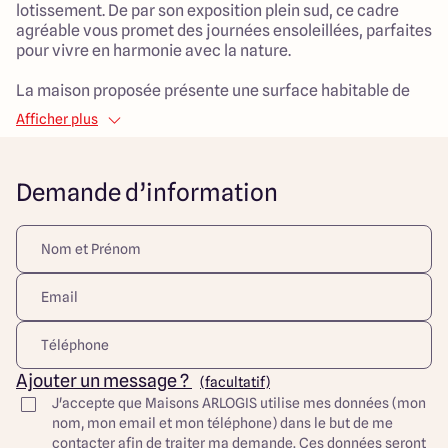
lotissement. De par son exposition plein sud, ce cadre
agréable vous promet des journées ensoleillées, parfaites
pour vivre en harmonie avec la nature.
La maison proposée présente une surface habitable de
100 m², organisée de manière à optimiser l'espace pour le
Afficher plus
confort de toute la famille. Avec 5 pièces, incluant 3
chambres, elle sera un véritable cocon pour vos proches.
Le lumineux salon de 35 m², conçu pour favoriser les
Demande d’information
moments de partage et de convivialité, deviendra sans
aucun doute le cœur de votre foyer.
La localisation est également un atout majeur : à
proximité d'écoles et dans un environnement calme, ce
lieu de vie s'avère idéal pour les familles souhaitant un
cadre propice à l'épanouissement de leurs enfants. Ne
manquez pas cette occasion de réaliser votre projet de
rêve dans un cadre charmant et accueillant.
Ajouter un message ?
(facultatif)
Découvrez toutes nos offres et réalisations ARLOGIS sur
J'accepte que Maisons ARLOGIS utilise mes données (mon
notre site Internet. Visuel d'illustration. Le modèle est
nom, mon email et mon téléphone) dans le but de me
totalement adaptable à vos envies et besoins et
contacter afin de traiter ma demande. Ces données seront