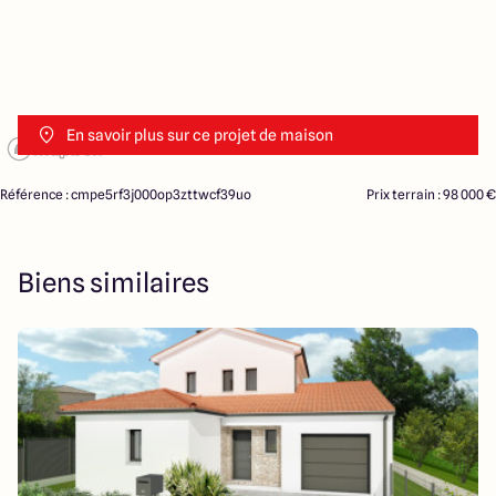
En savoir plus sur ce projet de maison
Référence : cmpe5rf3j000op3zttwcf39uo
Prix terrain : 98 000 €
Biens similaires