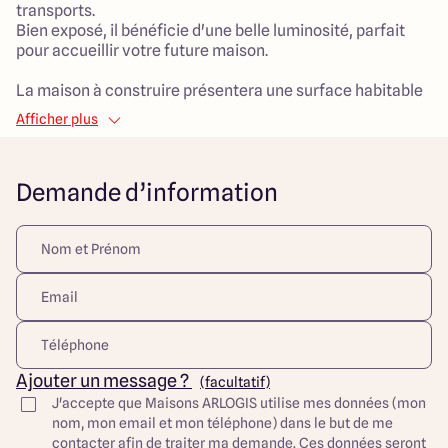
transports.
Bien exposé, il bénéficie d'une belle luminosité, parfait
pour accueillir votre future maison.
La maison à construire présentera une surface habitable
de 100 m² et se composera de 5 pièces, dont 3 chambres
Afficher plus
spacieuses, idéales pour accueillir une famille.
Le salon de 35 m² sera un véritable espace de vie
convivial, favorisant les moments de partage. La maison
Demande d’information
sera conçue dans un style traditionnel, offrant un cadre
chaleureux et accueillant.
Ce projet de construction représente un excellent rapport
qualité-prix, alliant fonctionnalité et optimisation de
l'espace pour un démarrage en toute sérénité dans la vie.
En choisissant ce terrain et cette maison, vous
bénéficierez d'un cadre de vie agréable et pratique,
propice à l'épanouissement de votre famille.
Ajouter un message ?
(facultatif)
Découvrez toutes nos offres et réalisations ARLOGIS sur
J'accepte que Maisons ARLOGIS utilise mes données (mon
notre site Internet. Visuel d'illustration. Le modèle est
nom, mon email et mon téléphone) dans le but de me
totalement adaptable à vos envies et besoins et
contacter afin de traiter ma demande. Ces données seront