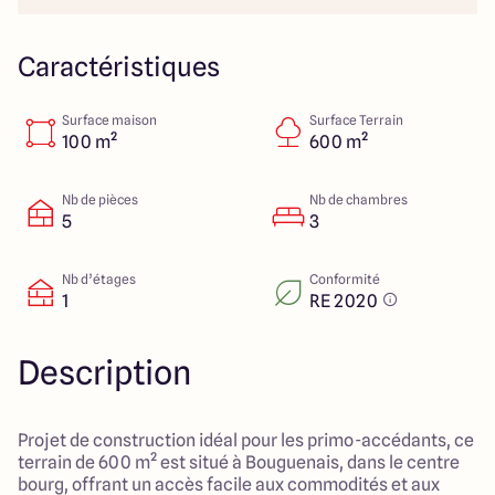
23 Rue du Bel air
44470 Carquefou
Caractéristiques
Surface maison
Surface Terrain
4.7
4.7
100 m²
600 m²
Nb de pièces
Nb de chambres
5
3
Nb d’étages
Conformité
1
RE 2020
Description
Projet de construction idéal pour les primo-accédants, ce
terrain de 600 m² est situé à Bouguenais, dans le centre
bourg, offrant un accès facile aux commodités et aux