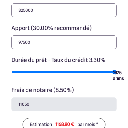
Apport (30.00% recommandé)
Durée du prêt - Taux du crédit 3.30%
10
15
20
7
25
ans
ans
ans
ans
ans
Frais de notaire (8.50%)
Estimation
1168.80 €
par mois *