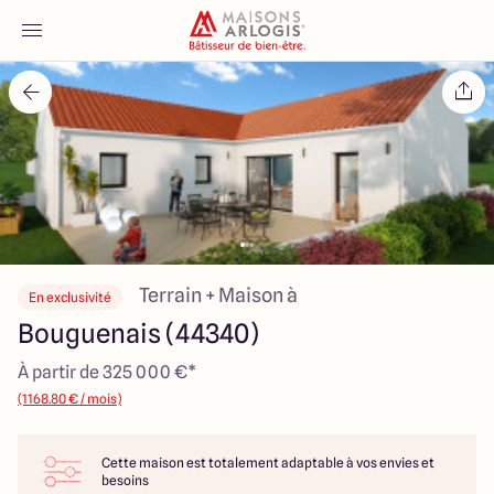
Accueil
Nos maisons
Nos annonces
Votre projet
Terrain + Maison à
En exclusivité
Bouguenais (44340)
Qui sommes-nous
À partir de 325 000 €*
(1168.80 € / mois)
Cette maison est totalement adaptable à vos envies et
Maisons ARLOGIS Nantes
besoins