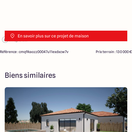
En savoir plus sur ce projet de maison
Référence : cmq9kaozz00047u11exdxcw7v
Prix terrain : 130 000 €
Biens similaires