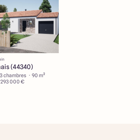
ain
ais (44340)
 3 chambres · 90 m²
e 293 000 €