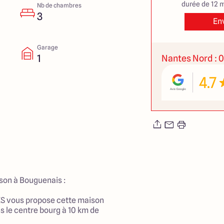
durée de 12 m
Nb de chambres
3
En
Garage
1
Nantes Nord : 0
4.7
son à Bouguenais :
 vous propose cette maison
 le centre bourg à 10 km de