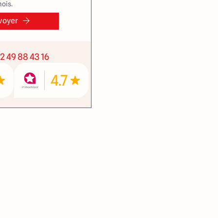
ois.
voyer
2 49 88 43 16
4.7