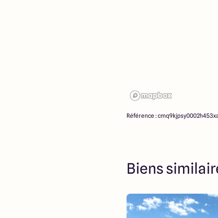
Référence : cmq9kjpsy0002h453x
Biens similai