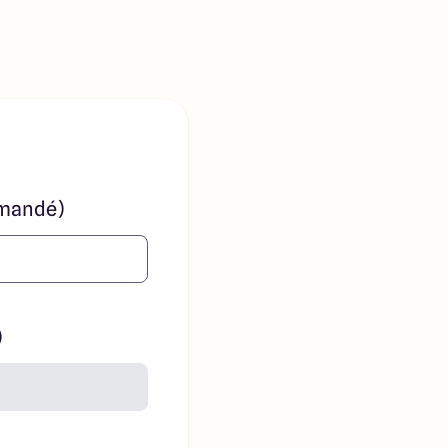
mandé)
)