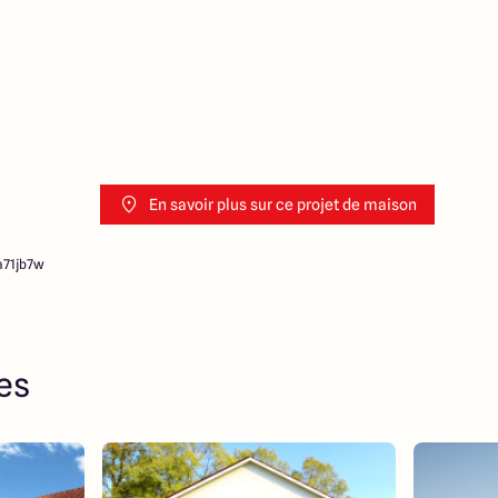
En savoir plus sur ce projet de maison
a71jb7w
res