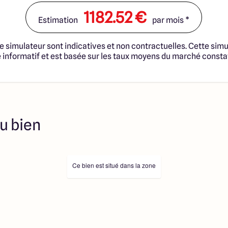
té en vue de construire une
trat de Construction de
1182.52 €
Estimation
par mois *
 cadre de la loi du 19/12/1990.
s professionnels dûment
immobilière, soit des
e simulateur sont indicatives et non contractuelles. Cette simu
sélectionnés sont disponibles à
informatif et est basée sur les taux moyens du marché consta
ution de l’annonce. En aucun
es collaborateurs ne sont
 ne jouent un rôle
ociation sur la transaction et
Prix indiqués par nos
u bien
Ce bien est situé dans la zone