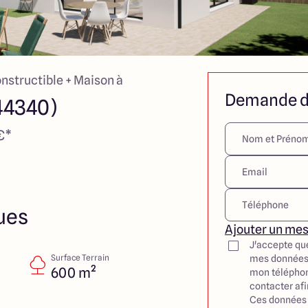
onstructible + Maison à
Demande d
44340)
€*
ues
Ajouter un me
J'accepte qu
Surface Terrain
mes données
600 m²
mon téléphon
contacter af
Ces données 