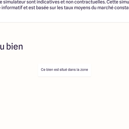
fonciers selon disponibilités
e simulateur sont indicatives et non contractuelles. Cette simu
té en vue de construire une
informatif et est basée sur les taux moyens du marché consta
trat de Construction de
 cadre de la loi du 19/12/1990.
s professionnels dûment
immobilière, soit des
sélectionnés sont disponibles à
ution de l’annonce. En aucun
u bien
es collaborateurs ne sont
 ne jouent un rôle
ociation sur la transaction et
Prix indiqués par nos
Ce bien est situé dans la zone