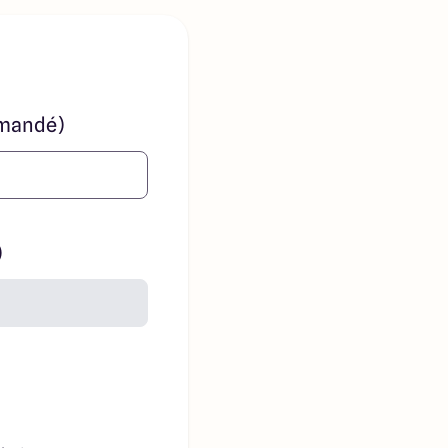
mandé)
)