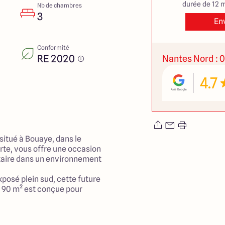
durée de 12 m
Nb de chambres
3
En
Conformité
RE 2020
Nantes Nord : 0
4.7
situé à Bouaye, dans le
erte, vous offre une occasion
taire dans un environnement
xposé plein sud, cette future
90 m² est conçue pour
 garantissant un confort de