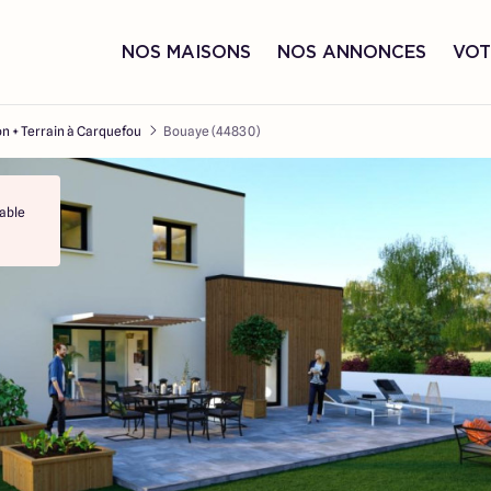
NOS MAISONS
NOS ANNONCES
VOT
n + Terrain à Carquefou
Bouaye (44830)
able