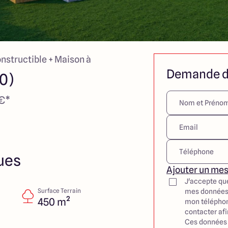
onstructible + Maison à
Demande d
0)
 €*
ues
Ajouter un me
J'accepte qu
Surface Terrain
mes données
450 m²
mon téléphon
contacter af
Ces données 