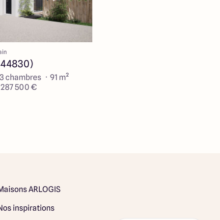
ain
(44830)
 3 chambres · 91 m²
e 287 500 €
Maisons ARLOGIS
Nos inspirations