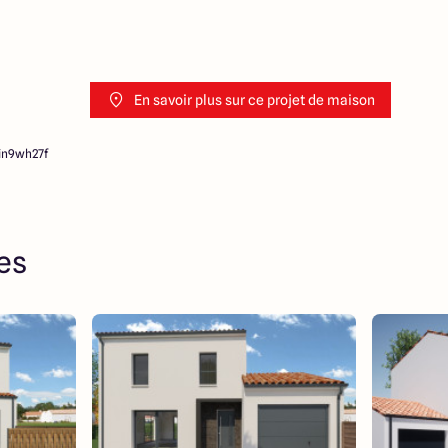
En savoir plus sur ce projet de maison
in9wh27f
res