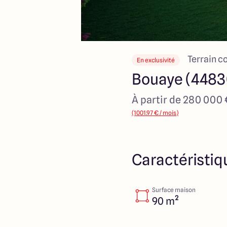
Terrain c
En exclusivité
Bouaye (4483
À partir de 280 000
(1001.97 € / mois)
Caractéristiq
Surface maison
90 m²