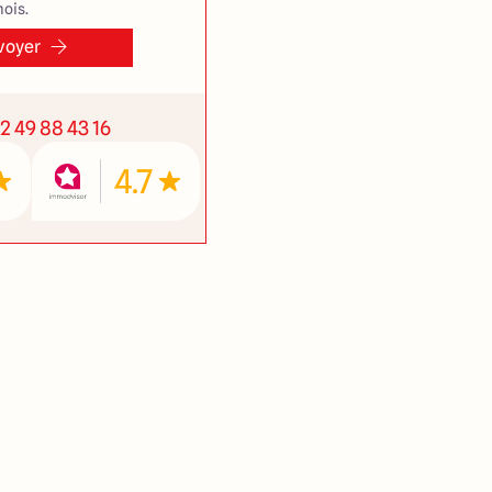
ois.
voyer
2 49 88 43 16
4.7