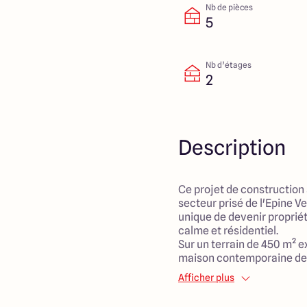
Nb de pièces
5
Nb d’étages
2
Description
Ce projet de construction 
secteur prisé de l'Epine V
unique de devenir proprié
calme et résidentiel.
Sur un terrain de 450 m² e
maison contemporaine de 
optimiser l'espace tout en
Afficher plus
vie agréable.