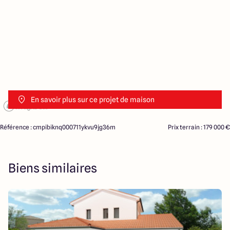
En savoir plus sur ce projet de maison
Référence : cmpibiknq000711ykvu9jg36m
Prix terrain : 179 000 €
Biens similaires