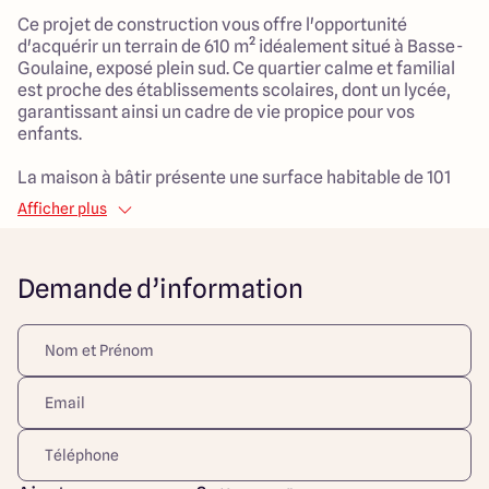
Ce projet de construction vous offre l'opportunité
d'acquérir un terrain de 610 m² idéalement situé à Basse-
Goulaine, exposé plein sud. Ce quartier calme et familial
est proche des établissements scolaires, dont un lycée,
garantissant ainsi un cadre de vie propice pour vos
enfants.
La maison à bâtir présente une surface habitable de 101
m² et se distingue par son agencement optimisé, avec un
Afficher plus
spacieux salon de 45 m² où toute la famille pourra se
rassembler. Ce projet comprend 5 pièces au total, dont 3
chambres, idéales pour accueillir confortablement
Demande d’information
chaque membre de la famille. L’ensemble est complété
par un garage attenant, offrant un espace
supplémentaire pour vos besoins.
Ce projet représente une combinaison parfaite de
modernité et de tradition, avec un style de construction
classique qui saura intégrer harmonieusement
l'environnement. La taille généreuse du terrain et le
volume habitable spacieux vous permettent de profiter
d’un cadre de vie fonctionnel et agréable, tout en étant