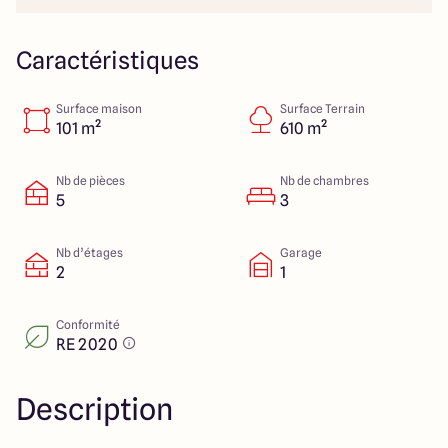
23 Rue du Bel air
44470 Carquefou
Caractéristiques
Surface maison
Surface Terrain
4.7
4.7
101 m²
610 m²
Nb de pièces
Nb de chambres
5
3
Nb d’étages
Garage
2
1
Conformité
RE 2020
Description