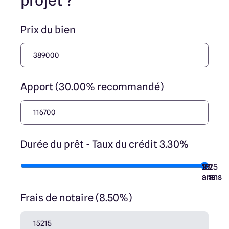
projet ?
transaction et ne participent à la vente. Prix indiqués par
nos partenaires fonciers.
Prix du bien
Apport (30.00% recommandé)
Durée du prêt - Taux du crédit 3.30%
10
15
20
7
25
ans
ans
ans
ans
ans
Frais de notaire (8.50%)