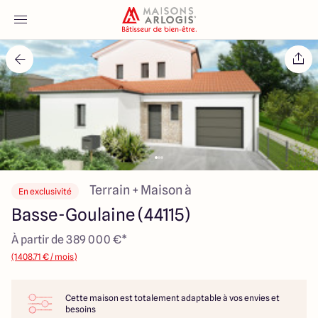
Accueil
Nos maisons
Nos annonces
Votre projet
Terrain + Maison à
En exclusivité
Basse-Goulaine (44115)
Qui sommes-nous
À partir de 389 000 €*
(1408.71 € / mois)
Cette maison est totalement adaptable à vos envies et
Maisons ARLOGIS Nantes
besoins