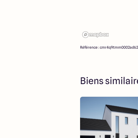
Référence : cmr4q9tmm0002ad62
Biens similai