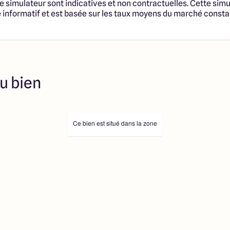
fonciers selon disponibilités
e simulateur sont indicatives et non contractuelles. Cette simu
té en vue de construire une
informatif et est basée sur les taux moyens du marché consta
trat de Construction de
 cadre de la loi du 19/12/1990.
s professionnels dûment
immobilière, soit des
sélectionnés sont disponibles à
ution de l’annonce. En aucun
u bien
es collaborateurs ne sont
 ne jouent un rôle
ociation sur la transaction et
Prix indiqués par nos
Ce bien est situé dans la zone