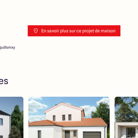
En savoir plus sur ce projet de maison
judlsmxy
res