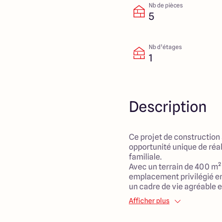
Nb de pièces
5
Nb d’étages
1
Description
Ce projet de construction 
opportunité unique de réa
familiale.
Avec un terrain de 400 m²
emplacement privilégié en
un cadre de vie agréable 
profiter des belles journée
Afficher plus
La maison, à bâtir selon u