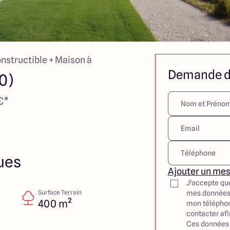
onstructible + Maison à
Demande d
0)
€*
ues
Ajouter un me
J'accepte qu
Surface Terrain
mes données
400 m²
mon téléphon
contacter af
Ces données 