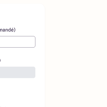
mandé)
)