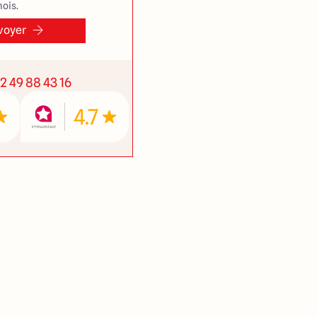
ois.
voyer
2 49 88 43 16
4.7