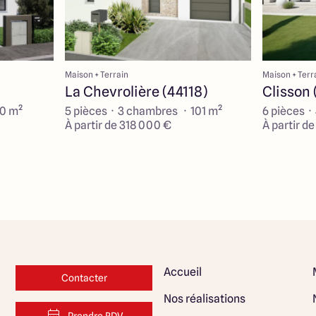
Maison + Terrain
Maison + Terr
La Chevrolière (44118)
Clisson 
90 m²
5 pièces · 3 chambres · 101 m²
6 pièces ·
À partir de 318 000 €
À partir d
Accueil
Contacter
Nos réalisations