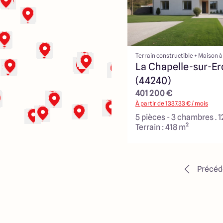
Terrain constructible + Maison à
La Chapelle-sur-Er
(44240)
401 200 €
À partir de
1337.33
€ / mois
5 pièces - 3 chambres . 
Terrain : 418 m²
Précéd