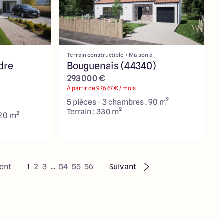
Terrain constructible + Maison à
dre
Bouguenais (44340)
293 000 €
À partir de
976.67
€ / mois
5 pièces - 3 chambres . 90 m²
Terrain : 330 m²
120 m²
ent
1
2
3
...
54
55
56
Suivant