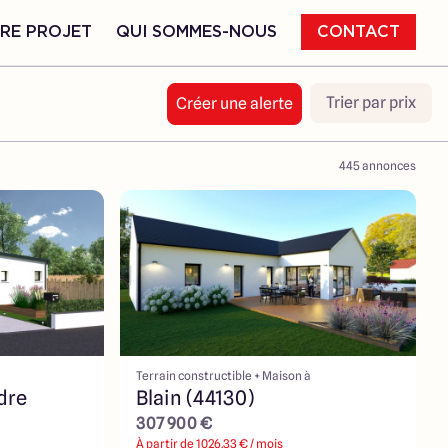
RE PROJET
QUI SOMMES-NOUS
CONTACT
Trier par prix
Créer une alerte
445
annonces
Terrain constructible + Maison à
dre
Blain (44130)
307 900 €
À partir de
1026.33
€ / mois