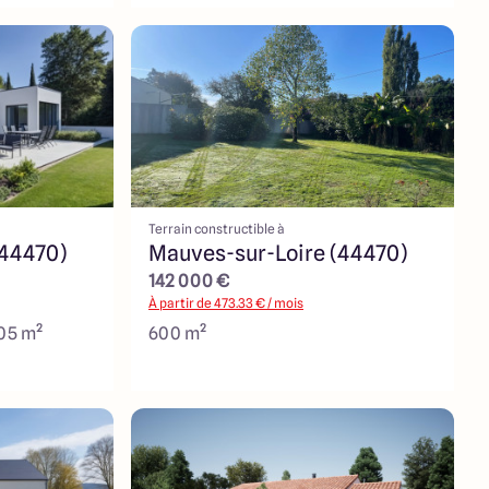
Terrain constructible à
(44470)
Mauves-sur-Loire (44470)
142 000 €
À partir de
473.33
€ / mois
105 m²
600 m²