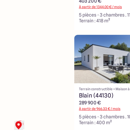
403 200 €
À partir de
1344.00
€ / mois
5 pièces - 3 chambres . 1
Terrain : 418 m²
Terrain constructible + Maison à
Blain (44130)
289 900 €
À partir de
966.33
€ / mois
5 pièces - 3 chambres . 
Terrain : 400 m²